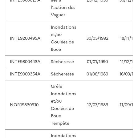
INTE9900627A
liés à
25/12/1999
30/12/19
l'action des
Vagues
Inondations
et/ou
INTE9200495A
30/05/1992
18/11/19
Coulées de
Boue
INTE9800443A
Sécheresse
01/01/1990
11/12/19
INTE9000354A
Sécheresse
01/06/1989
16/09/19
Grêle
Inondations
et/ou
NOR19830910
17/07/1983
11/09/19
Coulées de
Boue
Tempête
Inondations