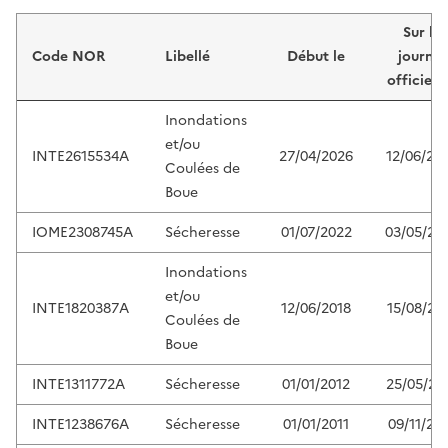
Liste de résultats
Sur le
Code NOR
Libellé
Début le
journal
officiel 
Inondations
et/ou
INTE2615534A
27/04/2026
12/06/20
Coulées de
Boue
IOME2308745A
Sécheresse
01/07/2022
03/05/20
Inondations
et/ou
INTE1820387A
12/06/2018
15/08/20
Coulées de
Boue
INTE1311772A
Sécheresse
01/01/2012
25/05/20
INTE1238676A
Sécheresse
01/01/2011
09/11/20