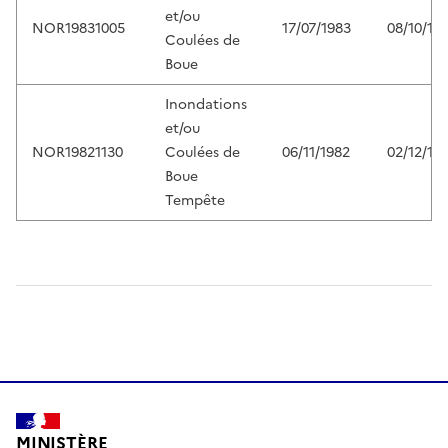
et/ou
NOR19831005
17/07/1983
08/10/19
Coulées de
Boue
Inondations
et/ou
NOR19821130
Coulées de
06/11/1982
02/12/19
Boue
Tempête
MINISTÈRE