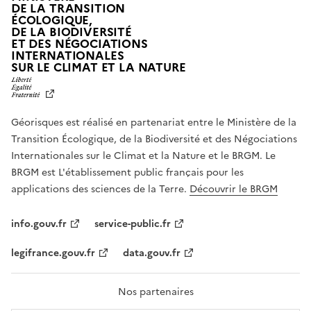
DE LA TRANSITION
ÉCOLOGIQUE,
DE LA BIODIVERSITÉ
ET DES NÉGOCIATIONS
INTERNATIONALES
L
SUR LE CLIMAT ET LA NATURE
I
B
E
R
Géorisques est réalisé en partenariat entre le Ministère de la
T
É
Transition Écologique, de la Biodiversité et des Négociations
,
Internationales sur le Climat et la Nature et le BRGM. Le
É
G
BRGM est L'établissement public français pour les
A
applications des sciences de la Terre.
Découvrir le BRGM
L
I
T
info.gouv.fr
service-public.fr
É
,
legifrance.gouv.fr
data.gouv.fr
F
R
A
T
Nos partenaires
E