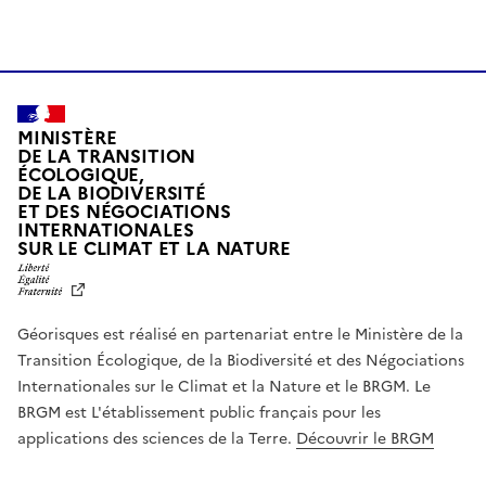
MINISTÈRE
DE LA TRANSITION
ÉCOLOGIQUE,
DE LA BIODIVERSITÉ
ET DES NÉGOCIATIONS
INTERNATIONALES
L
SUR LE CLIMAT ET LA NATURE
I
B
E
R
Géorisques est réalisé en partenariat entre le Ministère de la
T
É
Transition Écologique, de la Biodiversité et des Négociations
,
Internationales sur le Climat et la Nature et le BRGM. Le
É
G
BRGM est L'établissement public français pour les
A
applications des sciences de la Terre.
Découvrir le BRGM
L
I