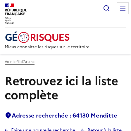
Recherc
RÉPUBLIQUE
FRANÇAISE
Mieux connaître les risques sur le territoire
Voir le fil d’Ariane
Retrouvez ici la liste
complète
Adresse recherchée : 64130 Menditte
Faire une nouvelle recherche
Retour à la liste