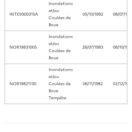
Inondations
et/ou
INTE9300315A
05/10/1992
08/07/199
Coulées de
Boue
Inondations
et/ou
NOR19831005
26/07/1983
08/10/198
Coulées de
Boue
Inondations
et/ou
NOR19821130
Coulées de
06/11/1982
02/12/198
Boue
Tempête