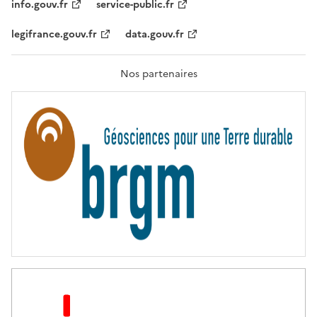
T
info.gouv.fr
service-public.fr
É
,
legifrance.gouv.fr
data.gouv.fr
F
R
A
T
Nos partenaires
E
R
N
I
T
É