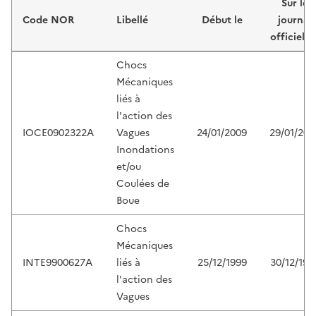
Sur le
Code NOR
Libellé
Début le
journal
officiel d
Chocs
Mécaniques
liés à
l'action des
IOCE0902322A
Vagues
24/01/2009
29/01/200
Inondations
et/ou
Coulées de
Boue
Chocs
Mécaniques
INTE9900627A
liés à
25/12/1999
30/12/199
l'action des
Vagues