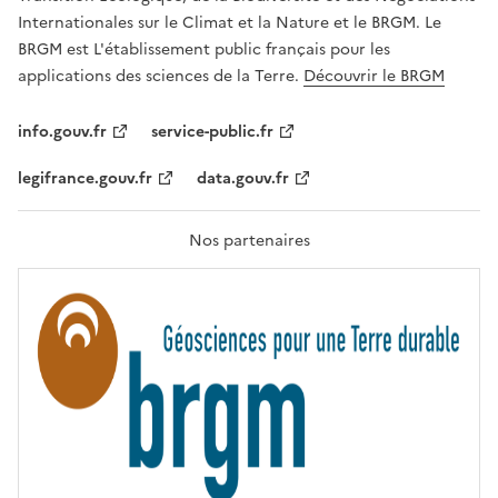
,
Internationales sur le Climat et la Nature et le BRGM. Le
É
G
BRGM est L'établissement public français pour les
A
applications des sciences de la Terre.
Découvrir le BRGM
L
I
T
info.gouv.fr
service-public.fr
É
,
legifrance.gouv.fr
data.gouv.fr
F
R
A
T
Nos partenaires
E
R
N
I
T
É