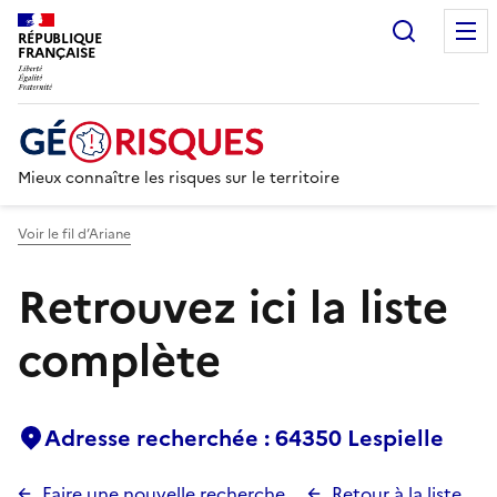
Recherc
RÉPUBLIQUE
FRANÇAISE
Mieux connaître les risques sur le territoire
Voir le fil d’Ariane
Retrouvez ici la liste
complète
Adresse recherchée : 64350 Lespielle
Faire une nouvelle recherche
Retour à la liste