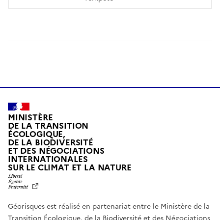
MINISTÈRE
DE LA TRANSITION
ÉCOLOGIQUE,
DE LA BIODIVERSITÉ
ET DES NÉGOCIATIONS
INTERNATIONALES
L
SUR LE CLIMAT ET LA NATURE
I
B
E
R
Géorisques est réalisé en partenariat entre le Ministère de la
T
É
Transition Écologique, de la Biodiversité et des Négociations