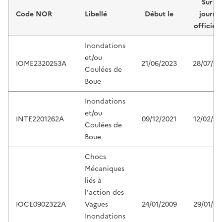
Sur le
Code NOR
Libellé
Début le
journa
officiel 
Inondations
et/ou
IOME2320253A
21/06/2023
28/07/20
Coulées de
Boue
Inondations
et/ou
INTE2201262A
09/12/2021
12/02/20
Coulées de
Boue
Chocs
Mécaniques
liés à
l'action des
IOCE0902322A
Vagues
24/01/2009
29/01/20
Inondations