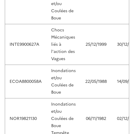
et/ou
Coulées de
Boue
Chocs
Mécaniques
INTE9900627A
liés à
25/12/1999
30/12/19
l'action des
Vagues
Inondations
et/ou
ECOA8800058A
22/05/1988
14/09/19
Coulées de
Boue
Inondations
et/ou
NOR19821130
Coulées de
06/11/1982
02/12/19
Boue
Tempête