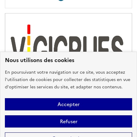
Nous utilisons des cookies
En poursuivant votre navigation sur ce site, vous acceptez
l’utilisation de cookies pour collecter des statistiques en vue
d'optimiser les services du site, et adapter nos contenus.
Plan du site
Accessibilité : partiellement conforme
Mentions
Accepter
Légales
Données personnelles
Gestion des cookies
FAQ
Refuser
Glossaire
BRGM
Sauf mention contraire, tous les contenus de ce site sont sous
licence