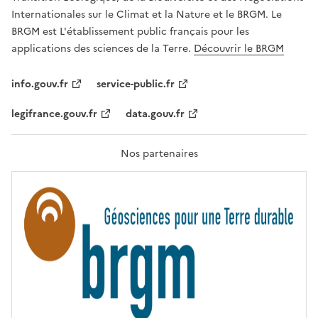
,
Internationales sur le Climat et la Nature et le BRGM. Le
É
G
BRGM est L'établissement public français pour les
A
applications des sciences de la Terre.
Découvrir le BRGM
L
I
T
info.gouv.fr
service-public.fr
É
,
legifrance.gouv.fr
data.gouv.fr
F
R
A
T
Nos partenaires
E
R
N
I
T
É