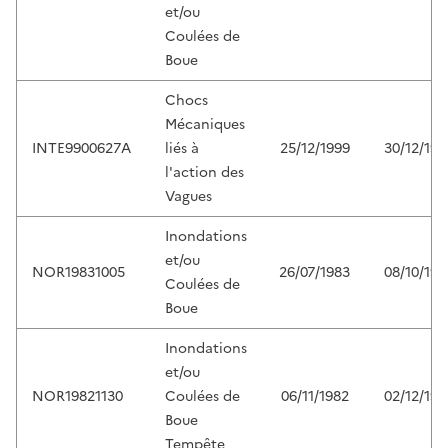
et/ou
Coulées de
Boue
Chocs
Mécaniques
INTE9900627A
liés à
25/12/1999
30/12/199
l'action des
Vagues
Inondations
et/ou
NOR19831005
26/07/1983
08/10/198
Coulées de
Boue
Inondations
et/ou
NOR19821130
Coulées de
06/11/1982
02/12/198
Boue
Tempête