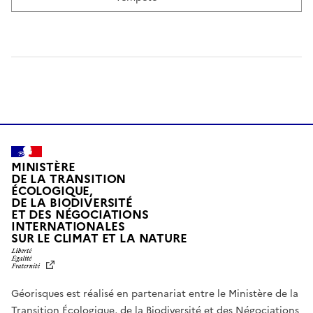
MINISTÈRE
DE LA TRANSITION
ÉCOLOGIQUE,
DE LA BIODIVERSITÉ
ET DES NÉGOCIATIONS
INTERNATIONALES
L
SUR LE CLIMAT ET LA NATURE
I
B
E
R
Géorisques est réalisé en partenariat entre le Ministère de la
T
É
Transition Écologique, de la Biodiversité et des Négociations