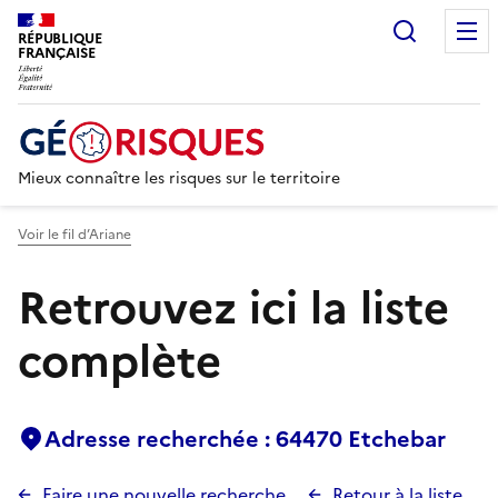
Recherc
RÉPUBLIQUE
FRANÇAISE
Mieux connaître les risques sur le territoire
Voir le fil d’Ariane
Retrouvez ici la liste
complète
Adresse recherchée : 64470 Etchebar
Faire une nouvelle recherche
Retour à la liste