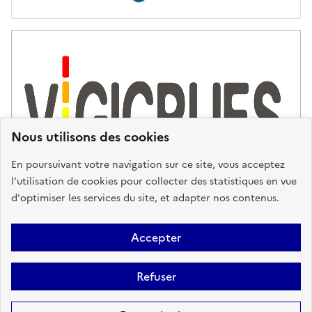
Nous utilisons des cookies
En poursuivant votre navigation sur ce site, vous acceptez
l’utilisation de cookies pour collecter des statistiques en vue
d'optimiser les services du site, et adapter nos contenus.
Plan du site
Accessibilité : partiellement conforme
Mentions
Accepter
Légales
Données personnelles
Gestion des cookies
FAQ
Refuser
Glossaire
BRGM
Sauf mention contraire, tous les contenus de ce site sont sous
licence