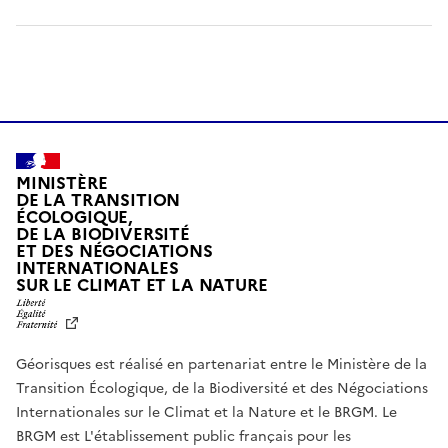
MINISTÈRE
DE LA TRANSITION
ÉCOLOGIQUE,
DE LA BIODIVERSITÉ
ET DES NÉGOCIATIONS
INTERNATIONALES
L
SUR LE CLIMAT ET LA NATURE
I
B
E
R
Géorisques est réalisé en partenariat entre le Ministère de la
T
É
Transition Écologique, de la Biodiversité et des Négociations
,
Internationales sur le Climat et la Nature et le BRGM. Le
É
G
BRGM est L'établissement public français pour les