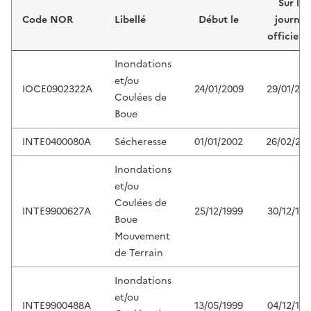
Sur le
Code NOR
Libellé
Début le
journal
officiel 
Inondations
et/ou
IOCE0902322A
24/01/2009
29/01/20
Coulées de
Boue
INTE0400080A
Sécheresse
01/01/2002
26/02/20
Inondations
et/ou
Coulées de
INTE9900627A
25/12/1999
30/12/199
Boue
Mouvement
de Terrain
Inondations
et/ou
INTE9900488A
13/05/1999
04/12/199