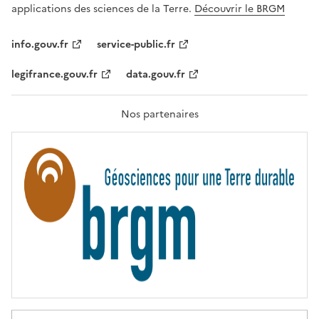
A
applications des sciences de la Terre.
Découvrir le BRGM
L
I
T
info.gouv.fr
service-public.fr
É
,
legifrance.gouv.fr
data.gouv.fr
F
R
A
T
Nos partenaires
E
R
N
I
T
É