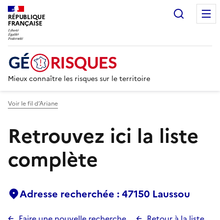
Recherc
RÉPUBLIQUE
FRANÇAISE
Mieux connaître les risques sur le territoire
Voir le fil d’Ariane
Retrouvez ici la liste
complète
Adresse recherchée : 47150 Laussou
Faire une nouvelle recherche
Retour à la liste