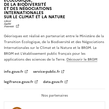
ÉCOLOGIQUE,
DE LA BIODIVERSITÉ
ET DES NÉGOCIATIONS
INTERNATIONALES
L
SUR LE CLIMAT ET LA NATURE
I
B
E
R
Géorisques est réalisé en partenariat entre le Ministère de la
T
É
Transition Écologique, de la Biodiversité et des Négociations
,
Internationales sur le Climat et la Nature et le BRGM. Le
É
G
BRGM est L'établissement public français pour les
A
applications des sciences de la Terre.
Découvrir le BRGM
L
I
T
info.gouv.fr
service-public.fr
É
,
legifrance.gouv.fr
data.gouv.fr
F
R
A
T
Nos partenaires
E
R
N