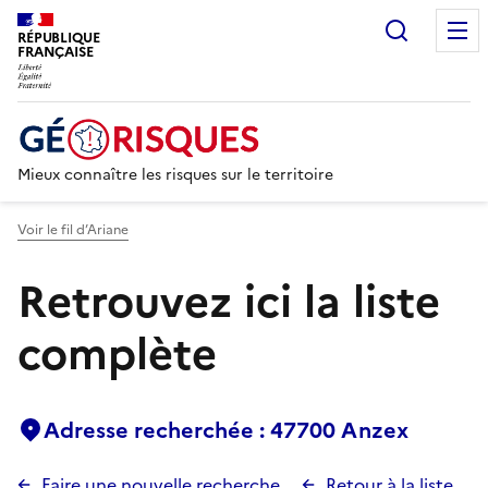
Recherc
RÉPUBLIQUE
FRANÇAISE
Mieux connaître les risques sur le territoire
Voir le fil d’Ariane
Retrouvez ici la liste
complète
Adresse recherchée : 47700 Anzex
Faire une nouvelle recherche
Retour à la liste