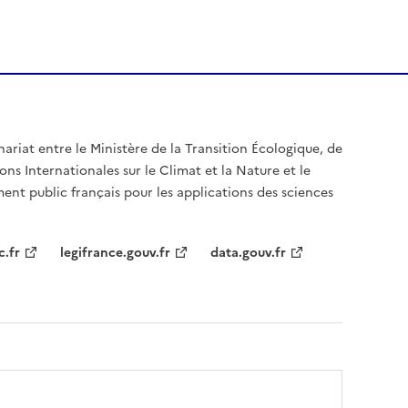
nariat entre le Ministère de la Transition Écologique, de
ons Internationales sur le Climat et la Nature et le
ent public français pour les applications des sciences
c.fr
legifrance.gouv.fr
data.gouv.fr