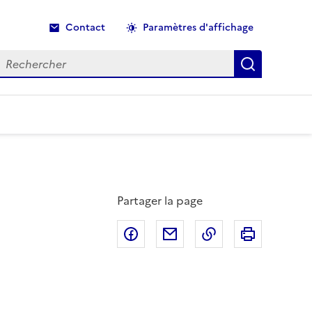
Contact
Paramètres d'affichage
echercher
Recherche
Partager la page
Partager sur Facebook
Partager par email
Copier dans le p
Imprimer