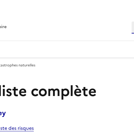
R
oire
tastrophes naturelles
 liste complète
ey
iste des risques