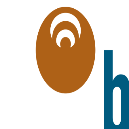
G
A
L
I
T
É
,
F
R
A
T
E
R
N
I
T
É