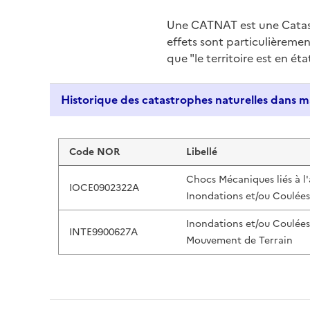
Une CATNAT est une Catas
effets sont particulièreme
que "le territoire est en ét
Liste de résultats
Code NOR
Libellé
Chocs Mécaniques liés à l
IOCE0902322A
Inondations et/ou Coulée
Inondations et/ou Coulée
INTE9900627A
Mouvement de Terrain