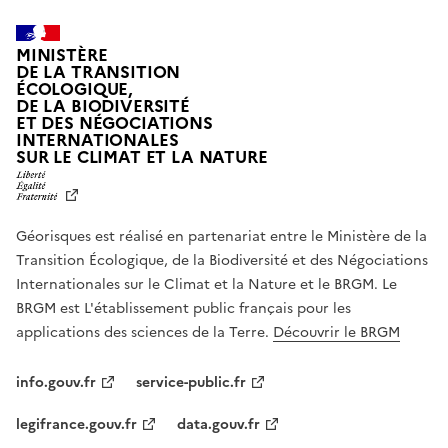
MINISTÈRE
DE LA TRANSITION
ÉCOLOGIQUE,
DE LA BIODIVERSITÉ
ET DES NÉGOCIATIONS
INTERNATIONALES
L
SUR LE CLIMAT ET LA NATURE
I
B
E
R
Géorisques est réalisé en partenariat entre le Ministère de la
T
É
Transition Écologique, de la Biodiversité et des Négociations
,
Internationales sur le Climat et la Nature et le BRGM. Le
É
G
BRGM est L'établissement public français pour les
A
applications des sciences de la Terre.
Découvrir le BRGM
L
I
T
info.gouv.fr
service-public.fr
É
,
legifrance.gouv.fr
data.gouv.fr
F
R