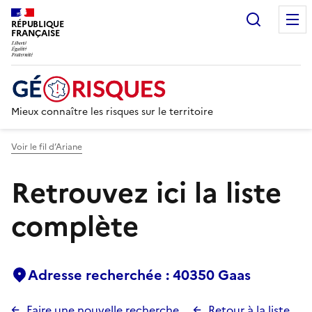
Recherc
RÉPUBLIQUE
FRANÇAISE
Mieux connaître les risques sur le territoire
Voir le fil d’Ariane
Retrouvez ici la liste
complète
Adresse recherchée : 40350 Gaas
Faire une nouvelle recherche
Retour à la liste