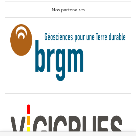
A
T
Nos partenaires
E
R
N
I
T
É