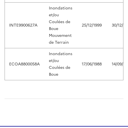
Inondations
et/ou
Coulées de
INTE9900627A
25/12/1999
30/12/19
Boue
Mouvement
de Terrain
Inondations
et/ou
ECOA8800058A
17/06/1988
14/09/19
Coulées de
Boue