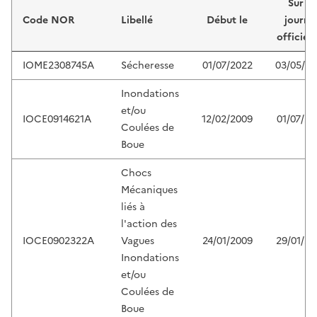
Sur le
Code NOR
Libellé
Début le
journa
officiel
IOME2308745A
Sécheresse
01/07/2022
03/05/2
Inondations
et/ou
IOCE0914621A
12/02/2009
01/07/20
Coulées de
Boue
Chocs
Mécaniques
liés à
l'action des
IOCE0902322A
Vagues
24/01/2009
29/01/20
Inondations
et/ou
Coulées de
Boue