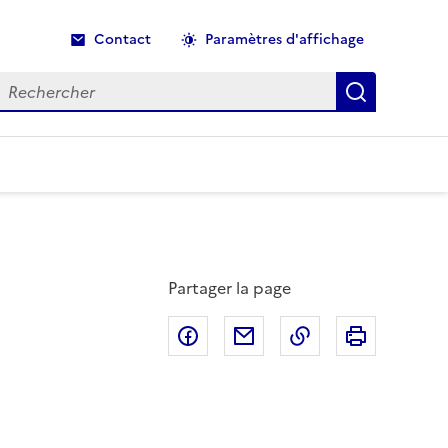
Contact
Paramètres d'affichage
echercher
Recherche
Partager la page
Partager sur Facebook
Partager par email
Copier dans le p
Imprimer