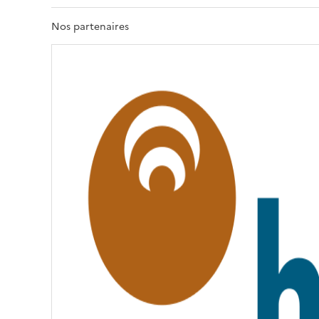
R
T
Nos partenaires
É
,
É
G
A
L
I
T
É
,
F
R
A
T
E
R
N
I
T