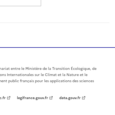
nariat entre le Ministère de la Transition Écologique, de
ons Internationales sur le Climat et la Nature et le
ent public français pour les applications des sciences
c.fr
legifrance.gouv.fr
data.gouv.fr