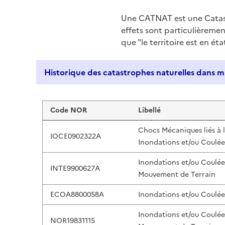
Une CATNAT est une Catas
effets sont particulièreme
que "le territoire est en ét
Liste de résultats
Code NOR
Libellé
Chocs Mécaniques liés à 
IOCE0902322A
Inondations et/ou Coulée
Inondations et/ou Coulée
INTE9900627A
Mouvement de Terrain
ECOA8800058A
Inondations et/ou Coulée
Inondations et/ou Coulée
NOR19831115