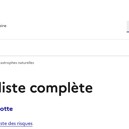
R
oire
tastrophes naturelles
 liste complète
rotte
iste des risques