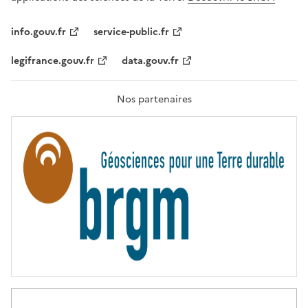
L
I
T
info.gouv.fr
service-public.fr
É
,
legifrance.gouv.fr
data.gouv.fr
F
R
A
T
Nos partenaires
E
R
N
I
T
É