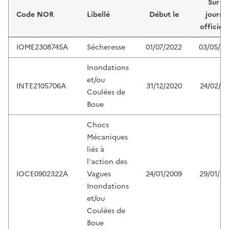
Sur le
Code NOR
Libellé
Début le
journa
officiel
IOME2308745A
Sécheresse
01/07/2022
03/05/2
Inondations
et/ou
INTE2105706A
31/12/2020
24/02/20
Coulées de
Boue
Chocs
Mécaniques
liés à
l'action des
IOCE0902322A
Vagues
24/01/2009
29/01/20
Inondations
et/ou
Coulées de
Boue