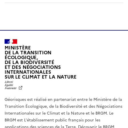
MINISTÈRE
DE LA TRANSITION
ÉCOLOGIQUE,
DE LA BIODIVERSITÉ
ET DES NÉGOCIATIONS
INTERNATIONALES
L
SUR LE CLIMAT ET LA NATURE
I
B
E
R
Géorisques est réalisé en partenariat entre le Ministère de la
T
É
Transition Écologique, de la Biodiversité et des Négociations
,
Internationales sur le Climat et la Nature et le BRGM. Le
É
G
BRGM est L'établissement public français pour les
A
applications des sciences de la Terre.
Découvrir le BRGM