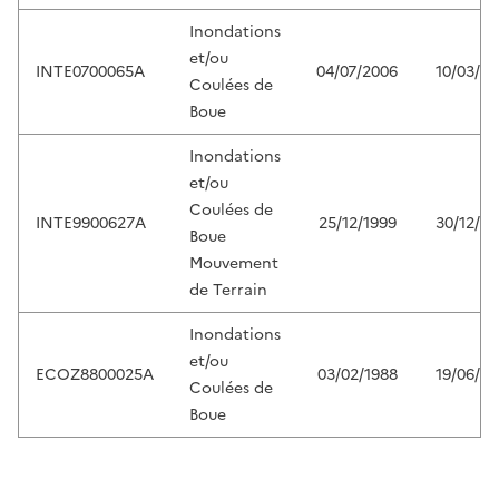
Inondations
et/ou
INTE0700065A
04/07/2006
10/03/20
Coulées de
Boue
Inondations
et/ou
Coulées de
INTE9900627A
25/12/1999
30/12/19
Boue
Mouvement
de Terrain
Inondations
et/ou
ECOZ8800025A
03/02/1988
19/06/19
Coulées de
Boue