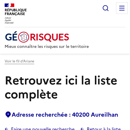
Recherc
RÉPUBLIQUE
FRANÇAISE
Mieux connaître les risques sur le territoire
Voir le fil d’Ariane
Retrouvez ici la liste
complète
Adresse recherchée : 40200 Aureilhan
Faire une nouvelle recherche
Retour à la liste