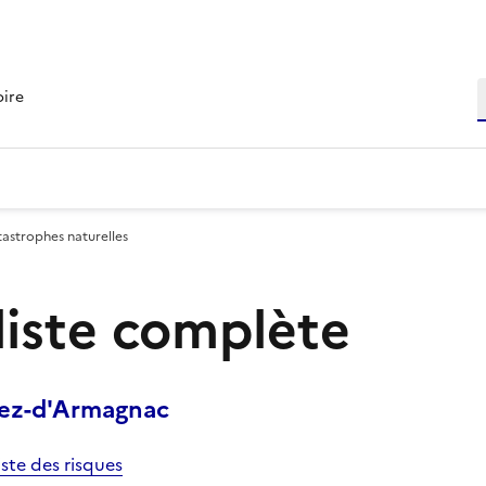
R
oire
tastrophes naturelles
 liste complète
hez-d'Armagnac
iste des risques