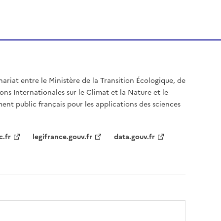
nariat entre le Ministère de la Transition Écologique, de
ons Internationales sur le Climat et la Nature et le
ent public français pour les applications des sciences
c.fr
legifrance.gouv.fr
data.gouv.fr