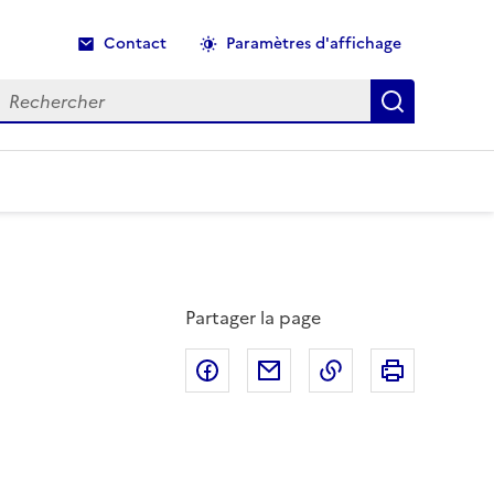
Contact
Paramètres d'affichage
echercher
Recherche
Partager la page
Partager sur Facebook
Partager par email
Copier dans le p
Imprimer