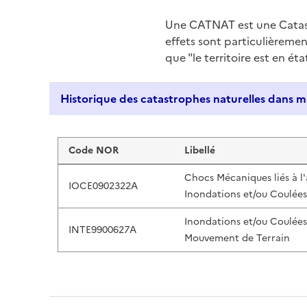
Une CATNAT est une Catas
effets sont particulièreme
que "le territoire est en ét
Liste de résultats
Code NOR
Libellé
Chocs Mécaniques liés à l
IOCE0902322A
Inondations et/ou Coulée
Inondations et/ou Coulée
INTE9900627A
Mouvement de Terrain