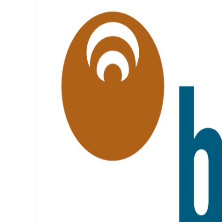
G
A
L
I
T
É
,
F
R
A
T
E
R
N
I
T
É