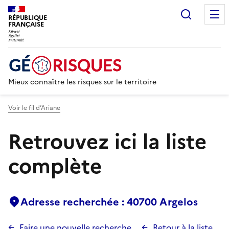
Recherc
RÉPUBLIQUE
FRANÇAISE
Mieux connaître les risques sur le territoire
Voir le fil d’Ariane
Retrouvez ici la liste
complète
Adresse recherchée : 40700 Argelos
Faire une nouvelle recherche
Retour à la liste