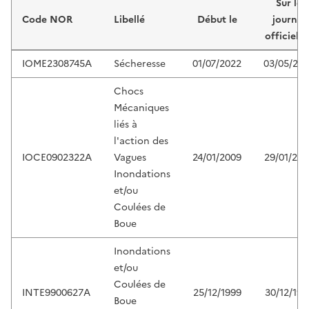
Sur le
Code NOR
Libellé
Début le
journal
officiel d
IOME2308745A
Sécheresse
01/07/2022
03/05/20
Chocs
Mécaniques
liés à
l'action des
IOCE0902322A
Vagues
24/01/2009
29/01/200
Inondations
et/ou
Coulées de
Boue
Inondations
et/ou
Coulées de
INTE9900627A
25/12/1999
30/12/199
Boue