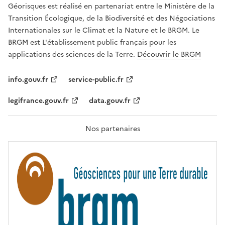
R
Géorisques est réalisé en partenariat entre le Ministère de la
T
É
Transition Écologique, de la Biodiversité et des Négociations
,
Internationales sur le Climat et la Nature et le BRGM. Le
É
G
BRGM est L'établissement public français pour les
A
applications des sciences de la Terre.
Découvrir le BRGM
L
I
T
info.gouv.fr
service-public.fr
É
,
legifrance.gouv.fr
data.gouv.fr
F
R
A
T
Nos partenaires
E
R
N
I
T
É