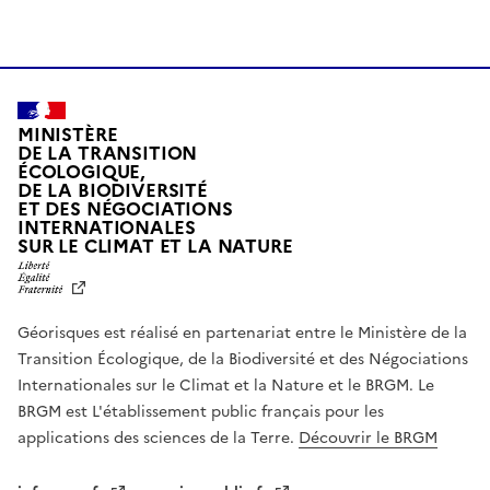
MINISTÈRE
DE LA TRANSITION
ÉCOLOGIQUE,
DE LA BIODIVERSITÉ
ET DES NÉGOCIATIONS
INTERNATIONALES
L
SUR LE CLIMAT ET LA NATURE
I
B
E
R
Géorisques est réalisé en partenariat entre le Ministère de la
T
É
Transition Écologique, de la Biodiversité et des Négociations
,
Internationales sur le Climat et la Nature et le BRGM. Le
É
G
BRGM est L'établissement public français pour les
A
applications des sciences de la Terre.
Découvrir le BRGM
L
I
T