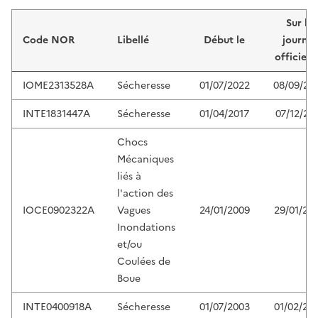
Liste de résultats
Sur le
Code NOR
Libellé
Début le
journal
officiel 
IOME2313528A
Sécheresse
01/07/2022
08/09/20
INTE1831447A
Sécheresse
01/04/2017
07/12/20
Chocs
Mécaniques
liés à
l'action des
IOCE0902322A
Vagues
24/01/2009
29/01/20
Inondations
et/ou
Coulées de
Boue
INTE0400918A
Sécheresse
01/07/2003
01/02/20