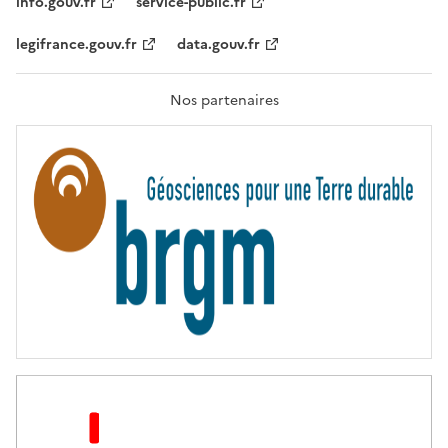
info.gouv.fr
service-public.fr
É
,
legifrance.gouv.fr
data.gouv.fr
F
R
A
T
Nos partenaires
E
R
N
I
T
É