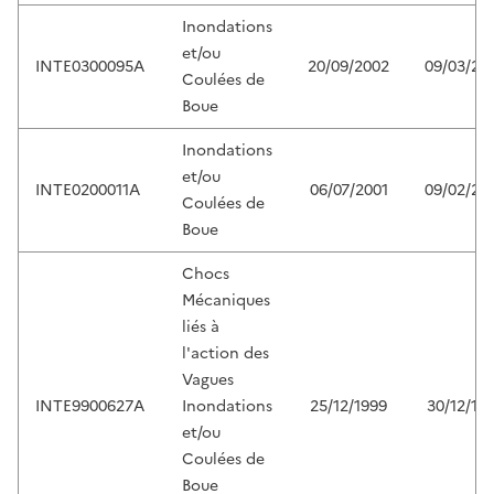
Inondations
et/ou
INTE0300095A
20/09/2002
09/03/20
Coulées de
Boue
Inondations
et/ou
INTE0200011A
06/07/2001
09/02/20
Coulées de
Boue
Chocs
Mécaniques
liés à
l'action des
Vagues
INTE9900627A
Inondations
25/12/1999
30/12/19
et/ou
Coulées de
Boue