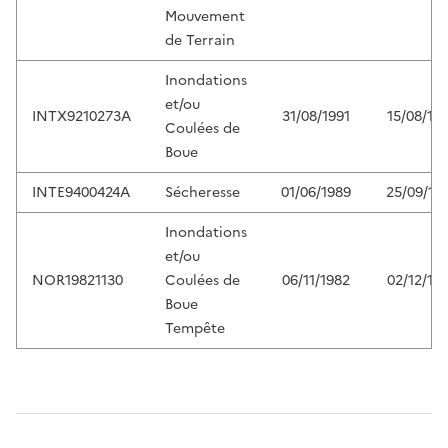
Mouvement
de Terrain
Inondations
et/ou
INTX9210273A
31/08/1991
15/08/19
Coulées de
Boue
INTE9400424A
Sécheresse
01/06/1989
25/09/19
Inondations
et/ou
NOR19821130
Coulées de
06/11/1982
02/12/19
Boue
Tempête