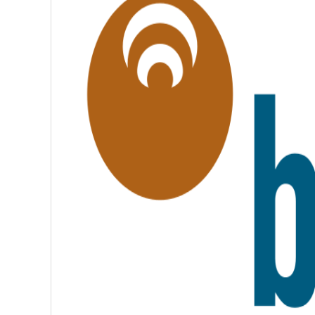
L
I
T
É
,
F
R
A
T
E
R
N
I
T
É