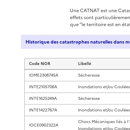
Une CATNAT est une Catas
effets sont particulièreme
que "le territoire est en ét
Liste de résultats
Code NOR
Libellé
IOME2308745A
Sécheresse
INTE2105706A
Inondations et/ou Coulée
INTE1625249A
Sécheresse
INTE1422767A
Inondations et/ou Coulée
Chocs Mécaniques liés à l
IOCE0902322A
Inondations et/ou Coulée