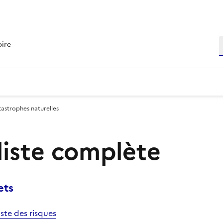
R
oire
tastrophes naturelles
 liste complète
ets
iste des risques