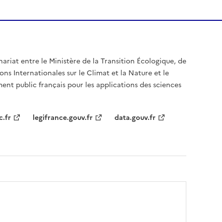
nariat entre le Ministère de la Transition Écologique, de
ons Internationales sur le Climat et la Nature et le
ent public français pour les applications des sciences
c.fr
legifrance.gouv.fr
data.gouv.fr