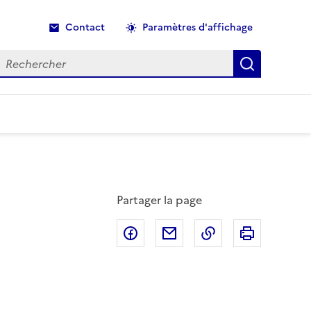
Contact
Paramètres d'affichage
echercher
Recherche
Partager la page
Partager sur Facebook
Partager par email
Copier dans le p
Imprimer