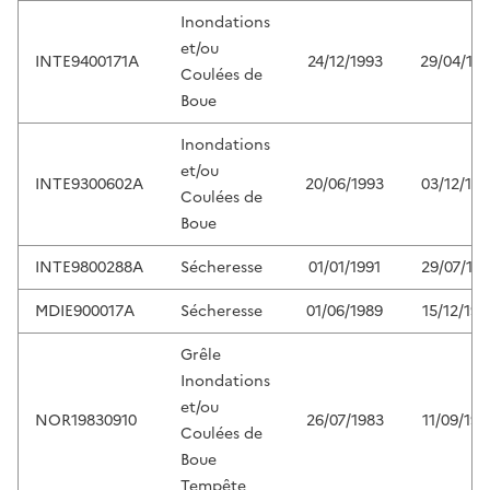
Inondations
et/ou
INTE9400171A
24/12/1993
29/04/19
Coulées de
Boue
Inondations
et/ou
INTE9300602A
20/06/1993
03/12/199
Coulées de
Boue
INTE9800288A
Sécheresse
01/01/1991
29/07/19
MDIE900017A
Sécheresse
01/06/1989
15/12/199
Grêle
Inondations
et/ou
NOR19830910
26/07/1983
11/09/198
Coulées de
Boue
Tempête