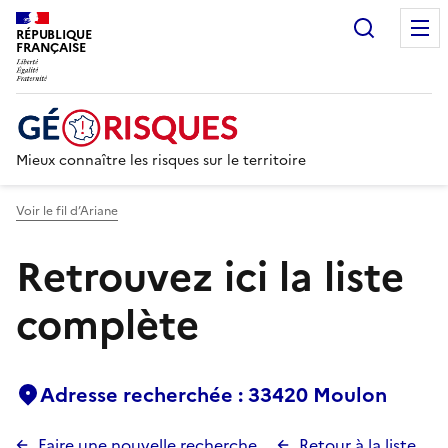
Recherc
RÉPUBLIQUE
FRANÇAISE
Mieux connaître les risques sur le territoire
Voir le fil d’Ariane
Retrouvez ici la liste
complète
Adresse recherchée : 33420 Moulon
Faire une nouvelle recherche
Retour à la liste