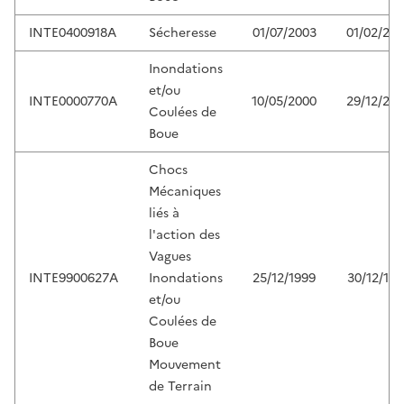
INTE0400918A
Sécheresse
01/07/2003
01/02/20
Inondations
et/ou
INTE0000770A
10/05/2000
29/12/20
Coulées de
Boue
Chocs
Mécaniques
liés à
l'action des
Vagues
INTE9900627A
Inondations
25/12/1999
30/12/199
et/ou
Coulées de
Boue
Mouvement
de Terrain