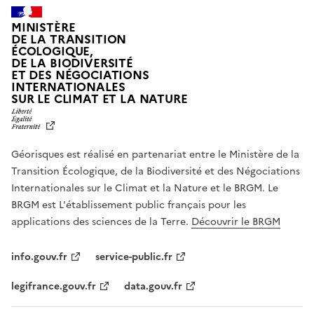
MINISTÈRE
DE LA TRANSITION
ÉCOLOGIQUE,
DE LA BIODIVERSITÉ
ET DES NÉGOCIATIONS
INTERNATIONALES
L
SUR LE CLIMAT ET LA NATURE
I
B
E
R
Géorisques est réalisé en partenariat entre le Ministère de la
T
É
Transition Écologique, de la Biodiversité et des Négociations
,
Internationales sur le Climat et la Nature et le BRGM. Le
É
G
BRGM est L'établissement public français pour les
A
applications des sciences de la Terre.
Découvrir le BRGM
L
I
T
info.gouv.fr
service-public.fr
É
,
legifrance.gouv.fr
data.gouv.fr
F
R
A