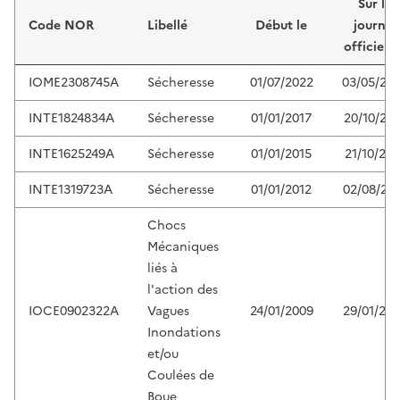
Sur le
Code NOR
Libellé
Début le
journal
officiel 
IOME2308745A
Sécheresse
01/07/2022
03/05/20
INTE1824834A
Sécheresse
01/01/2017
20/10/201
INTE1625249A
Sécheresse
01/01/2015
21/10/201
INTE1319723A
Sécheresse
01/01/2012
02/08/20
Chocs
Mécaniques
liés à
l'action des
IOCE0902322A
Vagues
24/01/2009
29/01/20
Inondations
et/ou
Coulées de
Boue