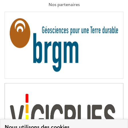
T
Nos partenaires
E
R
N
I
T
É
Nous utilisons des cookies