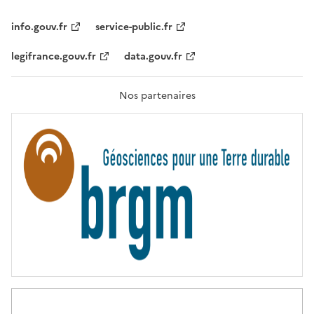
I
T
info.gouv.fr
service-public.fr
É
,
legifrance.gouv.fr
data.gouv.fr
F
R
A
T
Nos partenaires
E
R
N
I
T
É