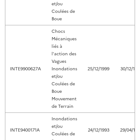
et/ou
Coulées de
Boue
Chocs
Mécaniques
liés à
l'action des
Vagues
INTE9900627A
Inondations
25/12/1999
30/12/199
et/ou
Coulées de
Boue
Mouvement
de Terrain
Inondations
et/ou
INTE9400171A
24/12/1993
29/04/19
Coulées de