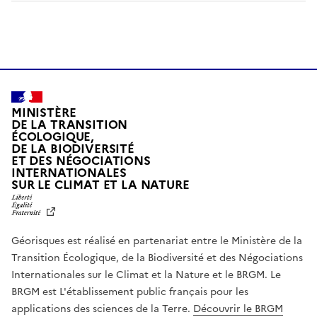
MINISTÈRE
DE LA TRANSITION
ÉCOLOGIQUE,
DE LA BIODIVERSITÉ
ET DES NÉGOCIATIONS
INTERNATIONALES
L
SUR LE CLIMAT ET LA NATURE
I
B
E
R
Géorisques est réalisé en partenariat entre le Ministère de la
T
É
Transition Écologique, de la Biodiversité et des Négociations
,
Internationales sur le Climat et la Nature et le BRGM. Le
É
G
BRGM est L'établissement public français pour les
A
applications des sciences de la Terre.
Découvrir le BRGM
L