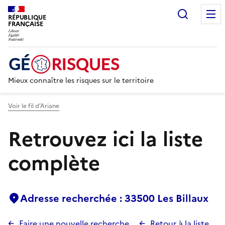
Recherc
RÉPUBLIQUE
FRANÇAISE
Mieux connaître les risques sur le territoire
Voir le fil d’Ariane
Retrouvez ici la liste
complète
Adresse recherchée : 33500 Les Billaux
Faire une nouvelle recherche
Retour à la liste