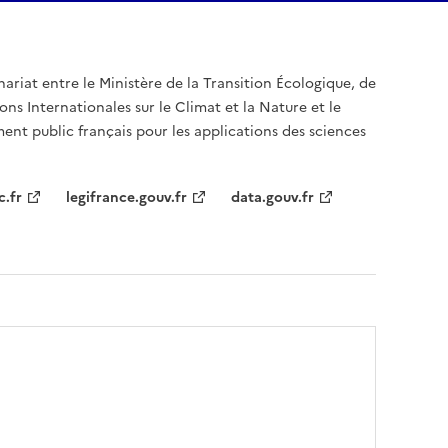
nariat entre le Ministère de la Transition Écologique, de
ons Internationales sur le Climat et la Nature et le
ent public français pour les applications des sciences
c.fr
legifrance.gouv.fr
data.gouv.fr