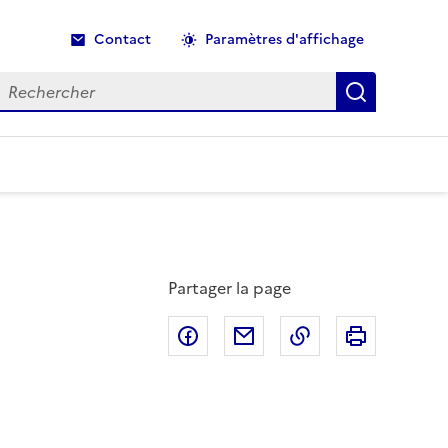
Contact
Paramètres d'affichage
echercher
Recherche
Partager la page
Partager sur Facebook
Partager par email
Copier dans le p
Imprimer