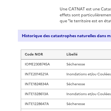
Une CATNAT est une Catas
effets sont particulièreme
que "le territoire est en ét
Liste de résultats
Code NOR
Libellé
IOME2308745A
Sécheresse
INTE2014521A
Inondations et/ou Coulées
INTE1824834A
Sécheresse
INTE1328613A
Inondations et/ou Coulées
INTE1228647A
Sécheresse