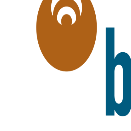
T
É
,
F
R
A
T
E
R
N
I
T
É