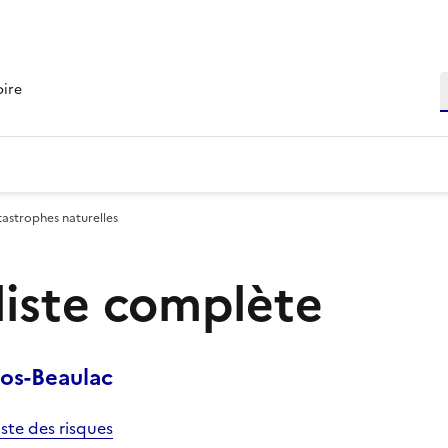
R
oire
tastrophes naturelles
 liste complète
os-Beaulac
iste des risques