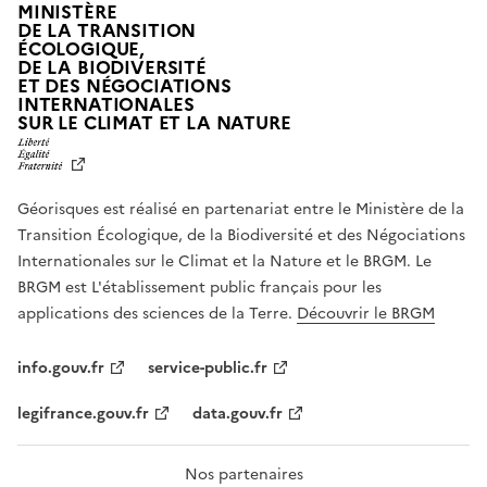
MINISTÈRE
DE LA TRANSITION
ÉCOLOGIQUE,
DE LA BIODIVERSITÉ
ET DES NÉGOCIATIONS
INTERNATIONALES
L
SUR LE CLIMAT ET LA NATURE
I
B
E
R
Géorisques est réalisé en partenariat entre le Ministère de la
T
É
Transition Écologique, de la Biodiversité et des Négociations
,
Internationales sur le Climat et la Nature et le BRGM. Le
É
G
BRGM est L'établissement public français pour les
A
applications des sciences de la Terre.
Découvrir le BRGM
L
I
T
info.gouv.fr
service-public.fr
É
,
legifrance.gouv.fr
data.gouv.fr
F
R
A
T
Nos partenaires