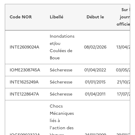
Liste de résultats
Sur le
Code NOR
Libellé
Début le
journal
officiel 
Inondations
et/ou
INTE2609024A
08/02/2026
13/04/20
Coulées de
Boue
IOME2308745A
Sécheresse
01/04/2022
03/05/20
INTE1625249A
Sécheresse
01/01/2015
21/10/20
INTE1228647A
Sécheresse
01/04/2011
17/07/20
Chocs
Mécaniques
liés à
l'action des