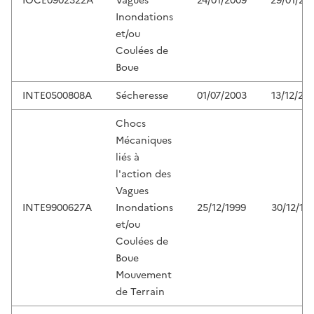
IOCE0902322A
Vagues
24/01/2009
29/01/20
Inondations
et/ou
Coulées de
Boue
INTE0500808A
Sécheresse
01/07/2003
13/12/20
Chocs
Mécaniques
liés à
l'action des
Vagues
INTE9900627A
Inondations
25/12/1999
30/12/19
et/ou
Coulées de
Boue
Mouvement
de Terrain