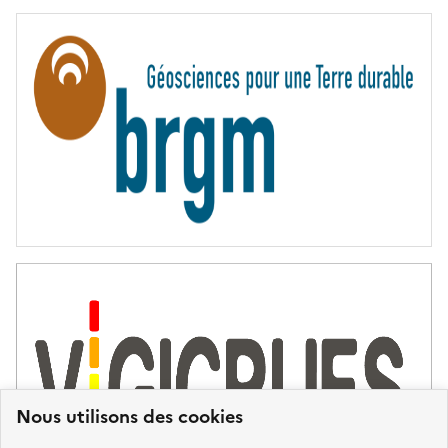
E
R
N
I
T
É
Nous utilisons des cookies