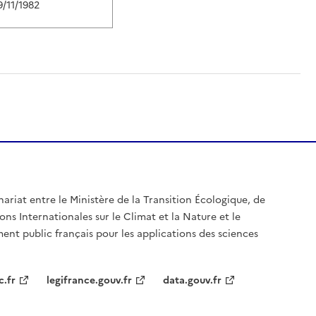
9/11/1982
nariat entre le Ministère de la Transition Écologique, de
ons Internationales sur le Climat et la Nature et le
ent public français pour les applications des sciences
c.fr
legifrance.gouv.fr
data.gouv.fr