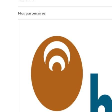
E
R
T
Nos partenaires
É
,
É
G
A
L
I
T
É
,
F
R
A
T
E
R
N
I