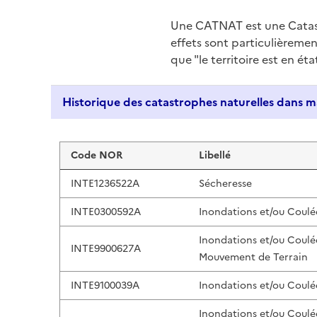
Une CATNAT est une Catas
effets sont particulièreme
que "le territoire est en ét
Liste de résultats
Code NOR
Libellé
INTE1236522A
Sécheresse
INTE0300592A
Inondations et/ou Coulé
Inondations et/ou Coulé
INTE9900627A
Mouvement de Terrain
INTE9100039A
Inondations et/ou Coulé
Inondations et/ou Coulé