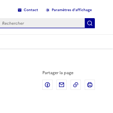
Contact
Paramètres d'affichage
echercher
Recherche
Partager la page
Partager sur Facebook
Partager par email
Copier dans le p
Imprimer