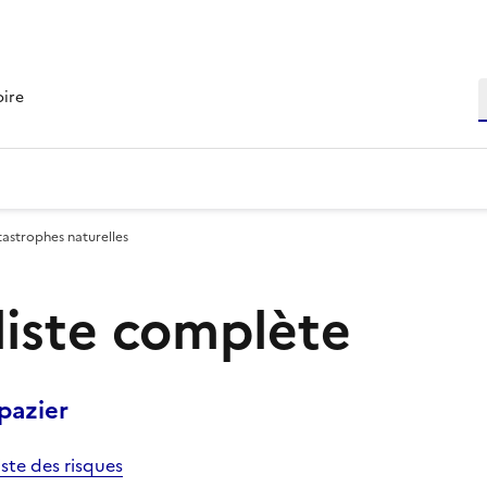
R
oire
tastrophes naturelles
 liste complète
pazier
iste des risques