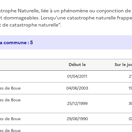
trophe Naturelle, liée à un phénomène ou conjonction d
nt dommageables. Lorsqu'une catastrophe naturelle frappe u
at de catastrophe naturelle".
Historique des catastrophes naturelles dans ma commune : 5
Début le
Sur le jo
01/04/2011
2
es de Boue
04/06/2003
1
es de Boue
25/12/1999
3
es de Boue
29/06/1990
0
es de Boue