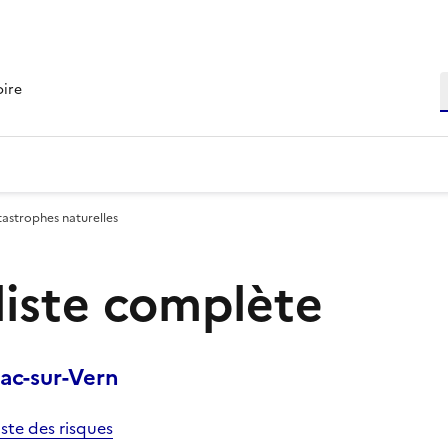
R
oire
tastrophes naturelles
 liste complète
ac-sur-Vern
iste des risques