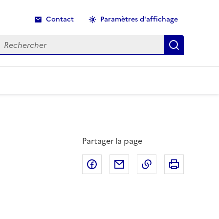
Contact
Paramètres d'affichage
echercher
Recherche
Partager la page
Partager sur Facebook
Partager par email
Copier dans le p
Imprimer