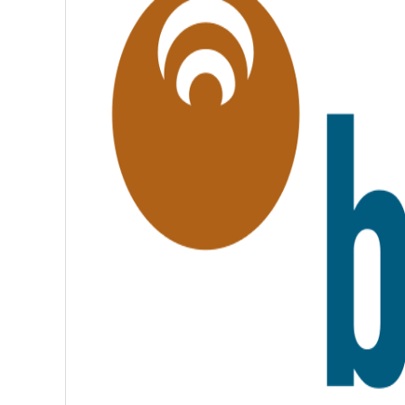
L
I
T
É
,
F
R
A
T
E
R
N
I
T
É