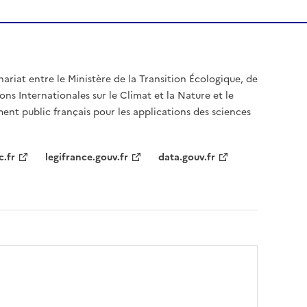
nariat entre le Ministère de la Transition Écologique, de
ons Internationales sur le Climat et la Nature et le
ent public français pour les applications des sciences
c.fr
legifrance.gouv.fr
data.gouv.fr