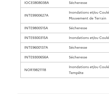
IOCE0808038A
Sécheresse
Inondations et/ou Coul
INTE9900627A
Mouvement de Terrain
INTE9800515A
Sécheresse
INTE9300315A
Inondations et/ou Coul
INTE9600137A
Sécheresse
INTE9300656A
Sécheresse
Inondations et/ou Coul
NOR19821118
Tempête