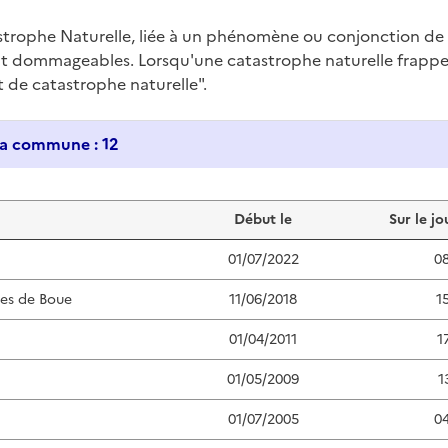
trophe Naturelle, liée à un phénomène ou conjonction d
nt dommageables. Lorsqu'une catastrophe naturelle frappe u
at de catastrophe naturelle".
Historique des catastrophes naturelles dans ma commune : 12
Début le
Sur le jo
01/07/2022
0
ées de Boue
11/06/2018
1
01/04/2011
1
01/05/2009
1
01/07/2005
0