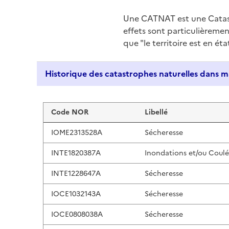
Une CATNAT est une Catas
effets sont particulièreme
que "le territoire est en ét
Liste de résultats
Code NOR
Libellé
IOME2313528A
Sécheresse
INTE1820387A
Inondations et/ou Coul
INTE1228647A
Sécheresse
IOCE1032143A
Sécheresse
IOCE0808038A
Sécheresse