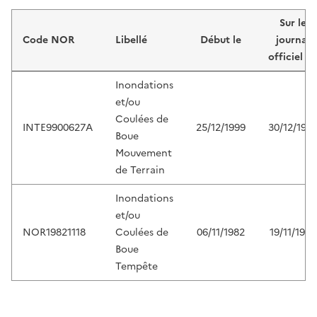
Liste de résultats
Sur le
Code NOR
Libellé
Début le
journal
officiel d
Inondations
et/ou
Coulées de
INTE9900627A
25/12/1999
30/12/199
Boue
Mouvement
de Terrain
Inondations
et/ou
NOR19821118
Coulées de
06/11/1982
19/11/1982
Boue
Tempête