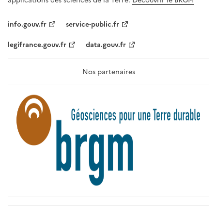
applications des sciences de la Terre.
Découvrir le BRGM
L
I
T
info.gouv.fr
service-public.fr
É
,
legifrance.gouv.fr
data.gouv.fr
F
R
A
T
Nos partenaires
E
R
N
I
T
É