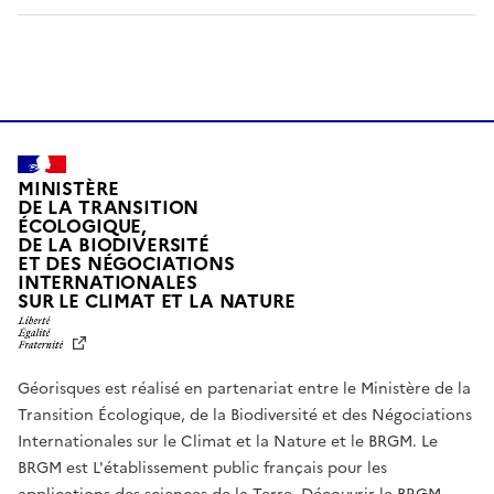
MINISTÈRE
DE LA TRANSITION
ÉCOLOGIQUE,
DE LA BIODIVERSITÉ
ET DES NÉGOCIATIONS
INTERNATIONALES
L
SUR LE CLIMAT ET LA NATURE
I
B
E
R
Géorisques est réalisé en partenariat entre le Ministère de la
T
É
Transition Écologique, de la Biodiversité et des Négociations
,
Internationales sur le Climat et la Nature et le BRGM. Le
É
G
BRGM est L'établissement public français pour les
A