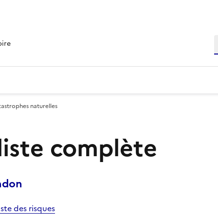
R
oire
tastrophes naturelles
 liste complète
andon
iste des risques