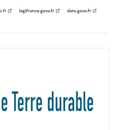
c.fr
legifrance.gouv.fr
data.gouv.fr