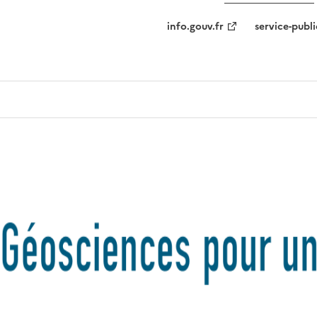
info.gouv.fr
service-publi