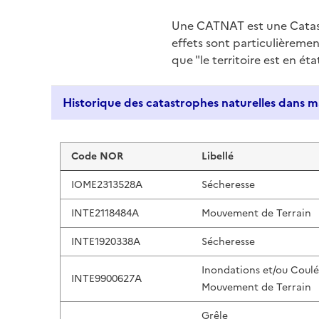
Une CATNAT est une Catas
effets sont particulièreme
que "le territoire est en ét
Liste de résultats
Code NOR
Libellé
IOME2313528A
Sécheresse
INTE2118484A
Mouvement de Terrain
INTE1920338A
Sécheresse
Inondations et/ou Coul
INTE9900627A
Mouvement de Terrain
Grêle