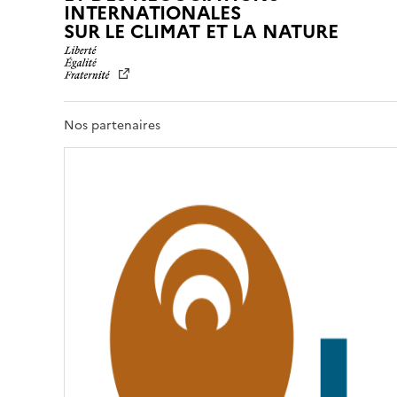
INTERNATIONALES
L
SUR LE CLIMAT ET LA NATURE
I
B
E
R
T
Nos partenaires
É
,
É
G
A
L
I
T
É
,
F
R
A
T