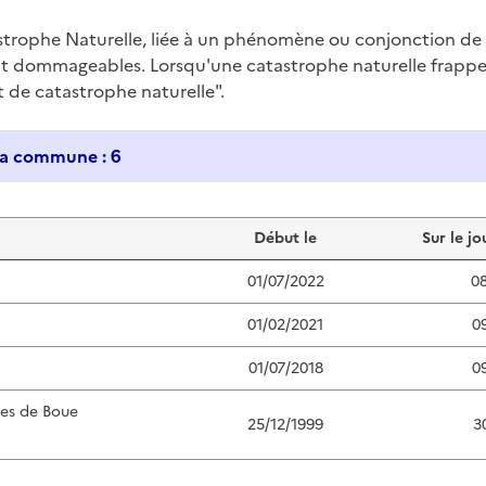
trophe Naturelle, liée à un phénomène ou conjonction d
nt dommageables. Lorsqu'une catastrophe naturelle frappe u
at de catastrophe naturelle".
Historique des catastrophes naturelles dans ma commune : 6
Début le
Sur le jo
01/07/2022
0
01/02/2021
0
01/07/2018
0
ées de Boue
25/12/1999
3