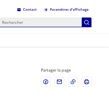
Contact
Paramètres d'affichage
echercher
Recherche
Partager la page
Partager sur Facebook
Partager par email
Copier dans le p
Imprimer