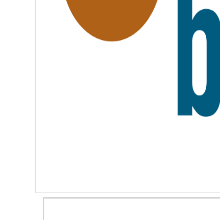
E
R
N
I
T
É