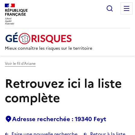
Recherc
RÉPUBLIQUE
FRANÇAISE
Mieux connaître les risques sur le territoire
Voir le fil d’Ariane
Retrouvez ici la liste
complète
Adresse recherchée : 19340 Feyt
Faire une nouvelle recherche
Retour à la liste