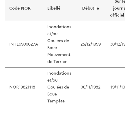
Sur le
Code NOR
Libellé
Début le
journal
officiel d
Inondations
et/ou
Coulées de
INTE9900627A
25/12/1999
30/12/199
Boue
Mouvement
de Terrain
Inondations
et/ou
NOR19821118
Coulées de
06/11/1982
19/11/1982
Boue
Tempête