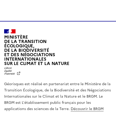
MINISTÈRE
DE LA TRANSITION
ÉCOLOGIQUE,
DE LA BIODIVERSITÉ
ET DES NÉGOCIATIONS
INTERNATIONALES
L
SUR LE CLIMAT ET LA NATURE
I
B
E
R
Géorisques est réalisé en partenariat entre le Ministère de la
T
É
Transition Écologique, de la Biodiversité et des Négociations
,
Internationales sur le Climat et la Nature et le BRGM. Le
É
G
BRGM est L'établissement public français pour les
A
applications des sciences de la Terre.
Découvrir le BRGM
L