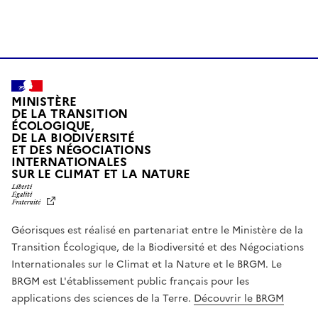
MINISTÈRE
DE LA TRANSITION
ÉCOLOGIQUE,
DE LA BIODIVERSITÉ
ET DES NÉGOCIATIONS
INTERNATIONALES
L
SUR LE CLIMAT ET LA NATURE
I
B
E
R
Géorisques est réalisé en partenariat entre le Ministère de la
T
É
Transition Écologique, de la Biodiversité et des Négociations
,
Internationales sur le Climat et la Nature et le BRGM. Le
É
G
BRGM est L'établissement public français pour les
A
applications des sciences de la Terre.
Découvrir le BRGM
L