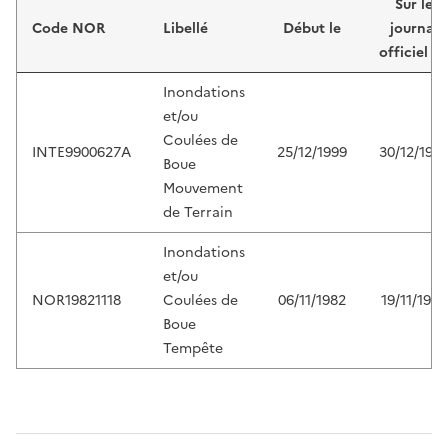
Sur le
Code NOR
Libellé
Début le
journal
officiel d
Inondations
et/ou
Coulées de
INTE9900627A
25/12/1999
30/12/199
Boue
Mouvement
de Terrain
Inondations
et/ou
NOR19821118
Coulées de
06/11/1982
19/11/1982
Boue
Tempête