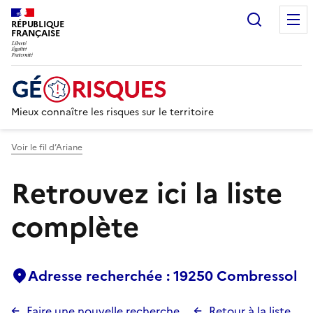
Recherc
RÉPUBLIQUE
FRANÇAISE
Mieux connaître les risques sur le territoire
Voir le fil d’Ariane
Retrouvez ici la liste
complète
Adresse recherchée : 19250 Combressol
Faire une nouvelle recherche
Retour à la liste