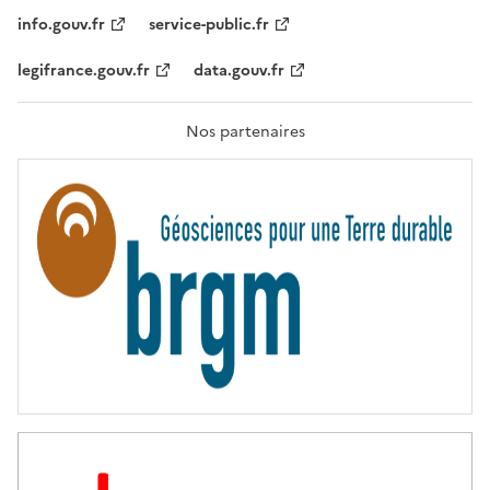
I
T
info.gouv.fr
service-public.fr
É
,
legifrance.gouv.fr
data.gouv.fr
F
R
A
T
Nos partenaires
E
R
N
I
T
É