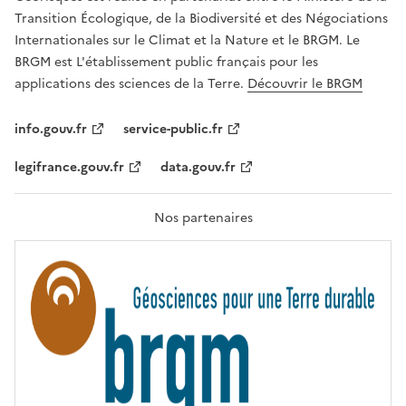
T
É
Transition Écologique, de la Biodiversité et des Négociations
,
Internationales sur le Climat et la Nature et le BRGM. Le
É
G
BRGM est L'établissement public français pour les
A
applications des sciences de la Terre.
Découvrir le BRGM
L
I
T
info.gouv.fr
service-public.fr
É
,
legifrance.gouv.fr
data.gouv.fr
F
R
A
T
Nos partenaires
E
R
N
I
T
É