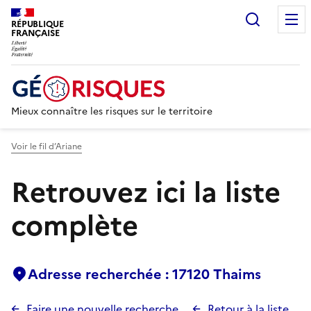
Recherc
RÉPUBLIQUE
FRANÇAISE
Mieux connaître les risques sur le territoire
Voir le fil d’Ariane
Retrouvez ici la liste
complète
Adresse recherchée : 17120 Thaims
Faire une nouvelle recherche
Retour à la liste