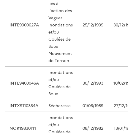
liés à
l'action des
Vagues
INTE9900627A
Inondations
25/12/1999
30/12/199
et/ou
Coulées de
Boue
Mouvement
de Terrain
Inondations
et/ou
INTE9400046A
30/12/1993
10/02/199
Coulées de
Boue
INTX9110334A
Sécheresse
01/06/1989
27/12/199
Inondations
et/ou
NOR19830111
08/12/1982
13/01/198
Coulées de