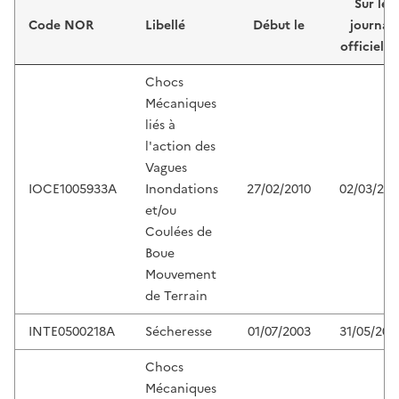
Sur le
Code NOR
Libellé
Début le
journal
officiel d
Chocs
Mécaniques
liés à
l'action des
Vagues
IOCE1005933A
Inondations
27/02/2010
02/03/201
et/ou
Coulées de
Boue
Mouvement
de Terrain
INTE0500218A
Sécheresse
01/07/2003
31/05/200
Chocs
Mécaniques