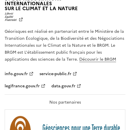
INTERNATIONALES
L
SUR LE CLIMAT ET LA NATURE
I
B
E
R
Géorisques est réalisé en partenariat entre le Ministère de la
T
É
Transition Écologique, de la Biodiversité et des Négociations
,
Internationales sur le Climat et la Nature et le BRGM. Le
É
G
BRGM est L'établissement public français pour les
A
applications des sciences de la Terre.
Découvrir le BRGM
L
I
T
info.gouv.fr
service-public.fr
É
,
legifrance.gouv.fr
data.gouv.fr
F
R
A
T
Nos partenaires
E
R
N
I
T