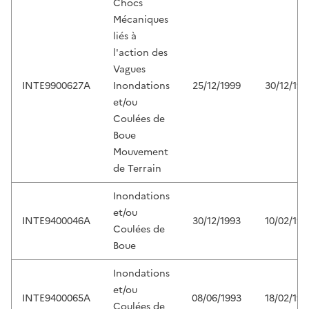
Chocs
Mécaniques
liés à
l'action des
Vagues
INTE9900627A
Inondations
25/12/1999
30/12/199
et/ou
Coulées de
Boue
Mouvement
de Terrain
Inondations
et/ou
INTE9400046A
30/12/1993
10/02/199
Coulées de
Boue
Inondations
et/ou
INTE9400065A
08/06/1993
18/02/199
Coulées de