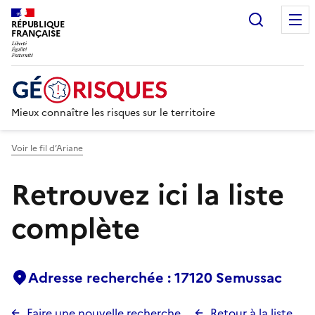
Recherc
RÉPUBLIQUE
FRANÇAISE
Mieux connaître les risques sur le territoire
Voir le fil d’Ariane
Retrouvez ici la liste
complète
Adresse recherchée : 17120 Semussac
Faire une nouvelle recherche
Retour à la liste