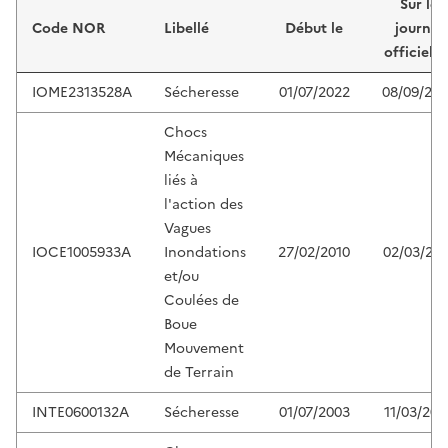
Sur le
Code NOR
Libellé
Début le
journal
officiel d
IOME2313528A
Sécheresse
01/07/2022
08/09/20
Chocs
Mécaniques
liés à
l'action des
Vagues
IOCE1005933A
Inondations
27/02/2010
02/03/201
et/ou
Coulées de
Boue
Mouvement
de Terrain
INTE0600132A
Sécheresse
01/07/2003
11/03/200