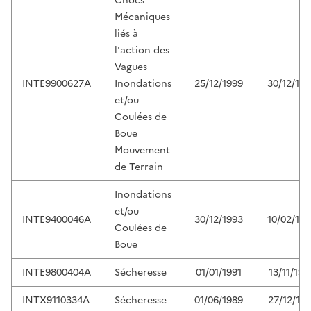
Chocs
Mécaniques
liés à
l'action des
Vagues
INTE9900627A
Inondations
25/12/1999
30/12/199
et/ou
Coulées de
Boue
Mouvement
de Terrain
Inondations
et/ou
INTE9400046A
30/12/1993
10/02/199
Coulées de
Boue
INTE9800404A
Sécheresse
01/01/1991
13/11/199
INTX9110334A
Sécheresse
01/06/1989
27/12/199