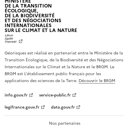
MINISTÈRE
DE LA TRANSITION
ÉCOLOGIQUE,
DE LA BIODIVERSITÉ
ET DES NÉGOCIATIONS
INTERNATIONALES
L
SUR LE CLIMAT ET LA NATURE
I
B
E
R
Géorisques est réalisé en partenariat entre le Ministère de la
T
É
Transition Écologique, de la Biodiversité et des Négociations
,
Internationales sur le Climat et la Nature et le BRGM. Le
É
G
BRGM est L'établissement public français pour les
A
applications des sciences de la Terre.
Découvrir le BRGM
L
I
T
info.gouv.fr
service-public.fr
É
,
legifrance.gouv.fr
data.gouv.fr
F
R
A
T
Nos partenaires
E