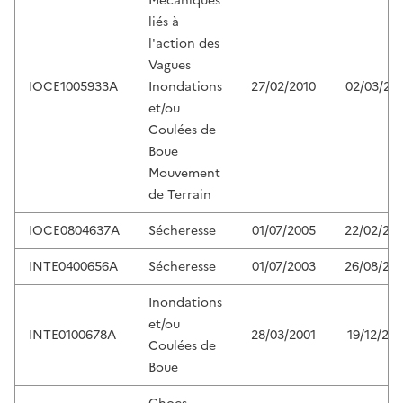
Mécaniques
liés à
l'action des
Vagues
IOCE1005933A
Inondations
27/02/2010
02/03/20
et/ou
Coulées de
Boue
Mouvement
de Terrain
IOCE0804637A
Sécheresse
01/07/2005
22/02/20
INTE0400656A
Sécheresse
01/07/2003
26/08/20
Inondations
et/ou
INTE0100678A
28/03/2001
19/12/200
Coulées de
Boue