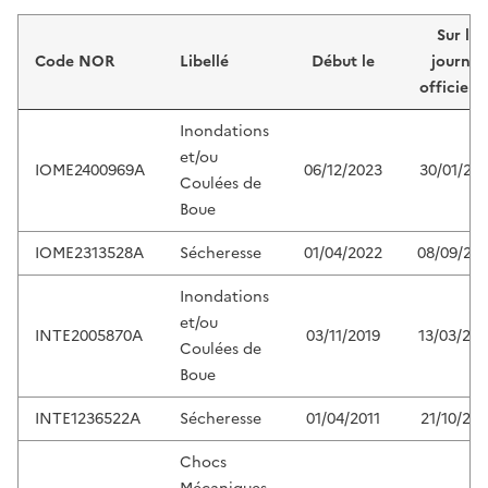
Liste de résultats
Sur le
Code NOR
Libellé
Début le
journal
officiel 
Inondations
et/ou
IOME2400969A
06/12/2023
30/01/20
Coulées de
Boue
IOME2313528A
Sécheresse
01/04/2022
08/09/20
Inondations
et/ou
INTE2005870A
03/11/2019
13/03/20
Coulées de
Boue
INTE1236522A
Sécheresse
01/04/2011
21/10/201
Chocs