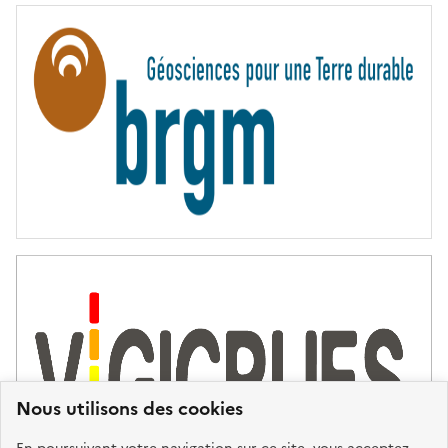
R
N
I
T
É
Nous utilisons des cookies