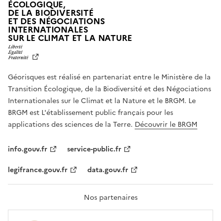
ÉCOLOGIQUE,
DE LA BIODIVERSITÉ
ET DES NÉGOCIATIONS
INTERNATIONALES
L
SUR LE CLIMAT ET LA NATURE
I
B
E
R
Géorisques est réalisé en partenariat entre le Ministère de la
T
É
Transition Écologique, de la Biodiversité et des Négociations
,
Internationales sur le Climat et la Nature et le BRGM. Le
É
G
BRGM est L'établissement public français pour les
A
applications des sciences de la Terre.
Découvrir le BRGM
L
I
T
info.gouv.fr
service-public.fr
É
,
legifrance.gouv.fr
data.gouv.fr
F
R
A
T
Nos partenaires
E
R