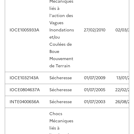
Mécaniques
liés à
l'action des
Vagues
IOCE1005933A
Inondations
27/02/2010
02/03/20
et/ou
Coulées de
Boue
Mouvement
de Terrain
IOCE1032143A
Sécheresse
01/07/2009
13/01/20
IOCE0804637A
Sécheresse
01/07/2005
22/02/20
INTE0400656A
Sécheresse
01/07/2003
26/08/20
Chocs
Mécaniques
liés à