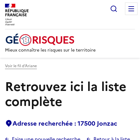
Recherc
RÉPUBLIQUE
FRANÇAISE
Mieux connaître les risques sur le territoire
Voir le fil d’Ariane
Retrouvez ici la liste
complète
Adresse recherchée : 17500 Jonzac
Faire une nouvelle recherche
Retour à la liste