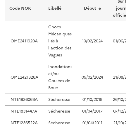
Sur le
Code NOR
Libellé
Début le
journal
officiel 
Chocs
Mécaniques
IOME2411920A
liés à
10/02/2024
01/06/20
l'action des
Vagues
Inondations
et/ou
IOME2421328A
09/02/2024
21/08/20
Coulées de
Boue
INTE1926068A
Sécheresse
01/10/2018
26/10/20
INTE1831447A
Sécheresse
01/04/2017
07/12/20
INTE1236522A
Sécheresse
01/04/2011
21/10/20