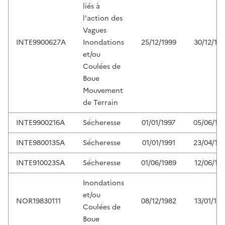
liés à
l'action des
Vagues
INTE9900627A
Inondations
25/12/1999
30/12/19
et/ou
Coulées de
Boue
Mouvement
de Terrain
INTE9900216A
Sécheresse
01/01/1997
05/06/19
INTE9800135A
Sécheresse
01/01/1991
23/04/19
INTE9100235A
Sécheresse
01/06/1989
12/06/19
Inondations
et/ou
NOR19830111
08/12/1982
13/01/19
Coulées de
Boue