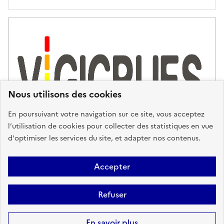
Nous utilisons des cookies
En poursuivant votre navigation sur ce site, vous acceptez
l’utilisation de cookies pour collecter des statistiques en vue
d'optimiser les services du site, et adapter nos contenus.
Plan du site
Accessibilité : partiellement conforme
Mentions
Accepter
Légales
Données personnelles
Gestion des cookies
FAQ
Refuser
Glossaire
BRGM
Sauf mention contraire, tous les contenus de ce site sont sous
licence
En savoir plus