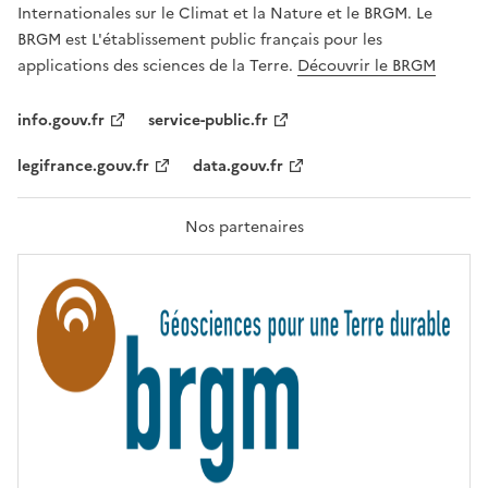
,
Internationales sur le Climat et la Nature et le BRGM. Le
É
G
BRGM est L'établissement public français pour les
A
applications des sciences de la Terre.
Découvrir le BRGM
L
I
T
info.gouv.fr
service-public.fr
É
,
legifrance.gouv.fr
data.gouv.fr
F
R
A
T
Nos partenaires
E
R
N
I
T
É