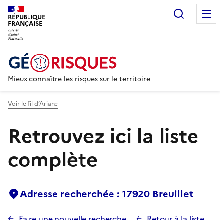
Recherc
RÉPUBLIQUE
FRANÇAISE
Mieux connaître les risques sur le territoire
Voir le fil d’Ariane
Retrouvez ici la liste
complète
Adresse recherchée : 17920 Breuillet
Faire une nouvelle recherche
Retour à la liste