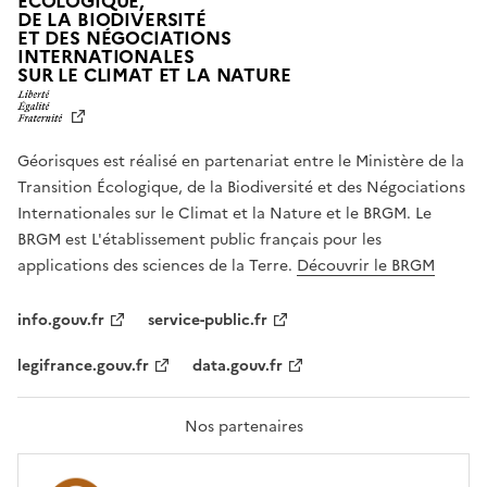
ÉCOLOGIQUE,
DE LA BIODIVERSITÉ
ET DES NÉGOCIATIONS
INTERNATIONALES
L
SUR LE CLIMAT ET LA NATURE
I
B
E
R
Géorisques est réalisé en partenariat entre le Ministère de la
T
É
Transition Écologique, de la Biodiversité et des Négociations
,
Internationales sur le Climat et la Nature et le BRGM. Le
É
G
BRGM est L'établissement public français pour les
A
applications des sciences de la Terre.
Découvrir le BRGM
L
I
T
info.gouv.fr
service-public.fr
É
,
legifrance.gouv.fr
data.gouv.fr
F
R
A
T
Nos partenaires
E
R
N