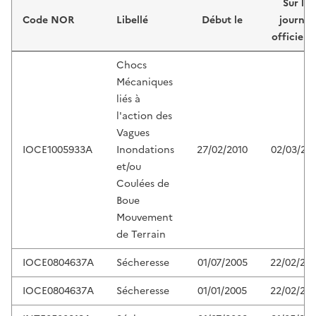
Sur le
Code NOR
Libellé
Début le
journal
officiel 
Chocs
Mécaniques
liés à
l'action des
Vagues
IOCE1005933A
Inondations
27/02/2010
02/03/20
et/ou
Coulées de
Boue
Mouvement
de Terrain
IOCE0804637A
Sécheresse
01/07/2005
22/02/20
IOCE0804637A
Sécheresse
01/01/2005
22/02/20