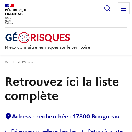
Recherc
RÉPUBLIQUE
FRANÇAISE
Mieux connaître les risques sur le territoire
Voir le fil d’Ariane
Retrouvez ici la liste
complète
Adresse recherchée : 17800 Bougneau
Faire une nouvelle recherche
Retour à la liste