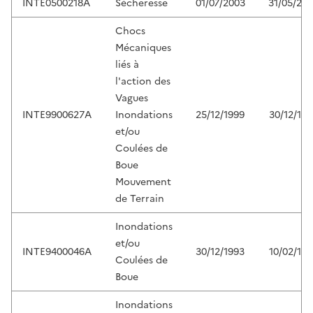
INTE0500218A
Sécheresse
01/07/2003
31/05/20
Chocs
Mécaniques
liés à
l'action des
Vagues
INTE9900627A
Inondations
25/12/1999
30/12/199
et/ou
Coulées de
Boue
Mouvement
de Terrain
Inondations
et/ou
INTE9400046A
30/12/1993
10/02/199
Coulées de
Boue
Inondations