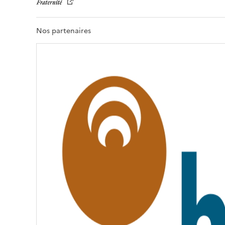
E
R
T
Nos partenaires
É
,
É
G
A
L
I
T
É
,
F
R
A
T
E
R
N
I