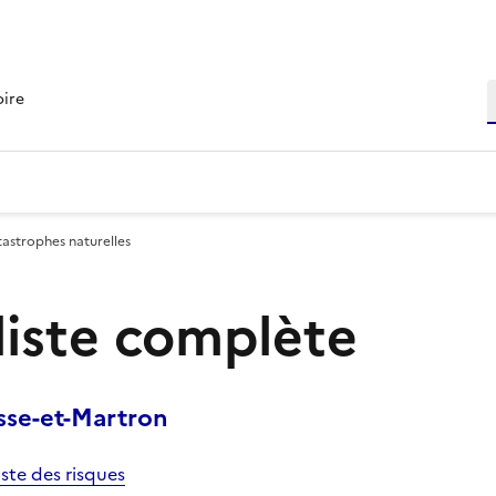
R
oire
tastrophes naturelles
 liste complète
sse-et-Martron
iste des risques