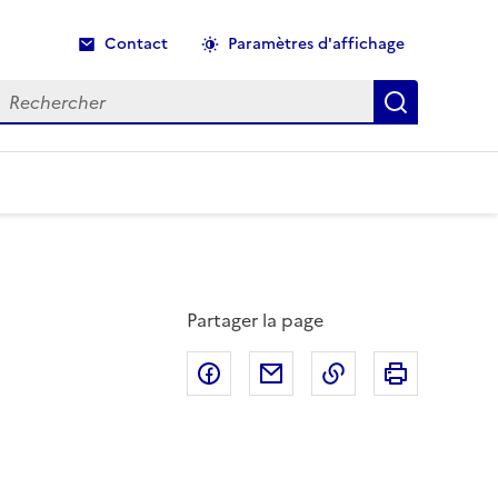
Contact
Paramètres d'affichage
echercher
Recherche
Partager la page
Partager sur Facebook
Partager par email
Copier dans le p
Imprimer