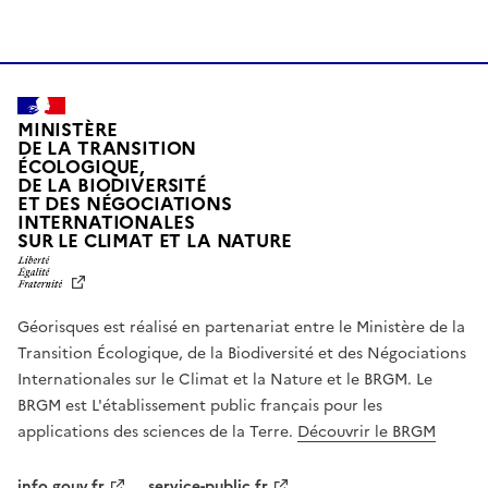
MINISTÈRE
DE LA TRANSITION
ÉCOLOGIQUE,
DE LA BIODIVERSITÉ
ET DES NÉGOCIATIONS
INTERNATIONALES
L
SUR LE CLIMAT ET LA NATURE
I
B
E
R
Géorisques est réalisé en partenariat entre le Ministère de la
T
É
Transition Écologique, de la Biodiversité et des Négociations
,
Internationales sur le Climat et la Nature et le BRGM. Le
É
G
BRGM est L'établissement public français pour les
A
applications des sciences de la Terre.
Découvrir le BRGM
L
I
T
info.gouv.fr
service-public.fr