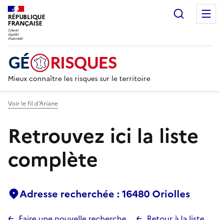
Recherc
RÉPUBLIQUE
FRANÇAISE
Mieux connaître les risques sur le territoire
Voir le fil d’Ariane
Retrouvez ici la liste
complète
Adresse recherchée : 16480 Oriolles
Faire une nouvelle recherche
Retour à la liste