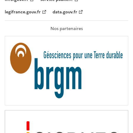
É
,
legifrance.gouv.fr
data.gouv.fr
F
R
A
T
Nos partenaires
E
R
N
I
T
É