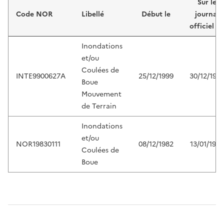
Sur le
Code NOR
Libellé
Début le
journal
officiel d
Inondations
et/ou
Coulées de
INTE9900627A
25/12/1999
30/12/199
Boue
Mouvement
de Terrain
Inondations
et/ou
NOR19830111
08/12/1982
13/01/1983
Coulées de
Boue