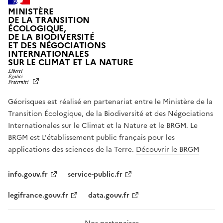
MINISTÈRE
DE LA TRANSITION
ÉCOLOGIQUE,
DE LA BIODIVERSITÉ
ET DES NÉGOCIATIONS
INTERNATIONALES
L
SUR LE CLIMAT ET LA NATURE
I
B
E
R
Géorisques est réalisé en partenariat entre le Ministère de la
T
É
Transition Écologique, de la Biodiversité et des Négociations
,
Internationales sur le Climat et la Nature et le BRGM. Le
É
G
BRGM est L'établissement public français pour les
A
applications des sciences de la Terre.
Découvrir le BRGM
L
I
T
info.gouv.fr
service-public.fr
É
,
legifrance.gouv.fr
data.gouv.fr
F
R
A
T