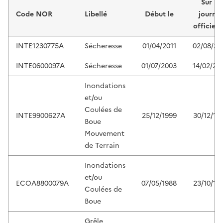
Sur le
Code NOR
Libellé
Début le
journal
officiel 
INTE1230775A
Sécheresse
01/04/2011
02/08/20
INTE0600097A
Sécheresse
01/07/2003
14/02/20
Inondations
et/ou
Coulées de
INTE9900627A
25/12/1999
30/12/19
Boue
Mouvement
de Terrain
Inondations
et/ou
ECOA8800079A
07/05/1988
23/10/19
Coulées de
Boue
Grêle