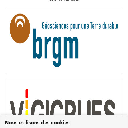
Nos partenaires
E
R
N
I
T
É
Nous utilisons des cookies