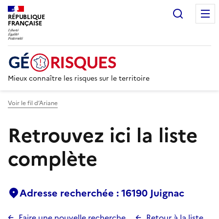
Recherc
RÉPUBLIQUE
FRANÇAISE
Mieux connaître les risques sur le territoire
Voir le fil d’Ariane
Retrouvez ici la liste
complète
Adresse recherchée : 16190 Juignac
Faire une nouvelle recherche
Retour à la liste