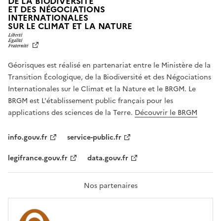
DE LA BIODIVERSITÉ
ET DES NÉGOCIATIONS
INTERNATIONALES
L
SUR LE CLIMAT ET LA NATURE
I
B
E
R
Géorisques est réalisé en partenariat entre le Ministère de la
T
É
Transition Écologique, de la Biodiversité et des Négociations
,
Internationales sur le Climat et la Nature et le BRGM. Le
É
G
BRGM est L'établissement public français pour les
A
applications des sciences de la Terre.
Découvrir le BRGM
L
I
T
info.gouv.fr
service-public.fr
É
,
legifrance.gouv.fr
data.gouv.fr
F
R
A
T
Nos partenaires
E
R
N
I