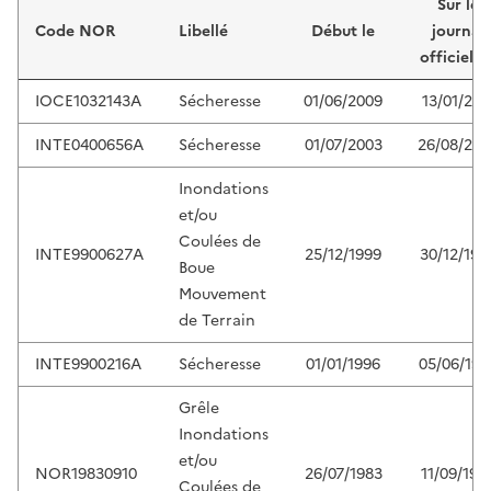
Sur le
Code NOR
Libellé
Début le
journal
officiel d
IOCE1032143A
Sécheresse
01/06/2009
13/01/201
INTE0400656A
Sécheresse
01/07/2003
26/08/200
Inondations
et/ou
Coulées de
INTE9900627A
25/12/1999
30/12/199
Boue
Mouvement
de Terrain
INTE9900216A
Sécheresse
01/01/1996
05/06/199
Grêle
Inondations
et/ou
NOR19830910
26/07/1983
11/09/198
Coulées de