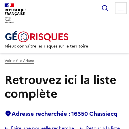
Recherc
RÉPUBLIQUE
FRANÇAISE
Mieux connaître les risques sur le territoire
Voir le fil d’Ariane
Retrouvez ici la liste
complète
Adresse recherchée : 16350 Chassiecq
Faire une nouvelle recherche
Retour à la liste