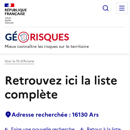
Recherc
RÉPUBLIQUE
FRANÇAISE
Mieux connaître les risques sur le territoire
Voir le fil d’Ariane
Retrouvez ici la liste
complète
Adresse recherchée : 16130 Ars
Faire une nouvelle recherche
Retour à la liste