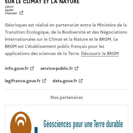
L
SUR LE CLIMAT ET LA NATURE
I
B
E
R
Géorisques est réalisé en partenariat entre le Ministère de la
T
É
Transition Écologique, de la Biodiversité et des Négociations
,
Internationales sur le Climat et la Nature et le BRGM. Le
É
G
BRGM est L'établissement public français pour les
A
applications des sciences de la Terre.
Découvrir le BRGM
L
I
T
info.gouv.fr
service-public.fr
É
,
legifrance.gouv.fr
data.gouv.fr
F
R
A
T
Nos partenaires
E
R
N
I
T
É