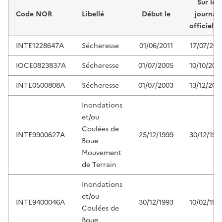
Sur le
Code NOR
Libellé
Début le
journal
officiel d
INTE1228647A
Sécheresse
01/06/2011
17/07/201
IOCE0823837A
Sécheresse
01/07/2005
10/10/200
INTE0500808A
Sécheresse
01/07/2003
13/12/200
Inondations
et/ou
Coulées de
INTE9900627A
25/12/1999
30/12/199
Boue
Mouvement
de Terrain
Inondations
et/ou
INTE9400046A
30/12/1993
10/02/199
Coulées de
Boue