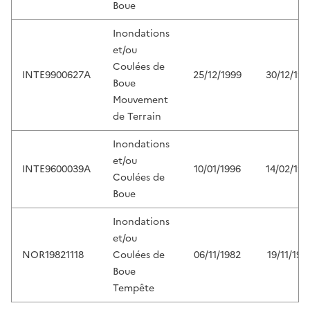
Boue
Inondations
et/ou
Coulées de
INTE9900627A
25/12/1999
30/12/199
Boue
Mouvement
de Terrain
Inondations
et/ou
INTE9600039A
10/01/1996
14/02/199
Coulées de
Boue
Inondations
et/ou
NOR19821118
Coulées de
06/11/1982
19/11/198
Boue
Tempête