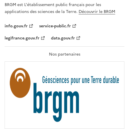
É
G
BRGM est L'établissement public français pour les
A
applications des sciences de la Terre.
Découvrir le BRGM
L
I
T
info.gouv.fr
service-public.fr
É
,
legifrance.gouv.fr
data.gouv.fr
F
R
A
T
Nos partenaires
E
R
N
I
T
É