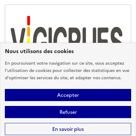
Nous utilisons des cookies
En poursuivant votre navigation sur ce site, vous acceptez
l’utilisation de cookies pour collecter des statistiques en vue
d'optimiser les services du site, et adapter nos contenus.
Plan du site
Accessibilité : partiellement conforme
Mentions
Accepter
Légales
Données personnelles
Gestion des cookies
FAQ
Refuser
Glossaire
BRGM
Sauf mention contraire, tous les contenus de ce site sont sous
licence
En savoir plus
etalab-2.0