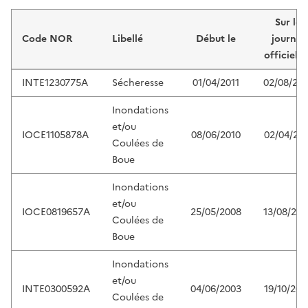
Liste de résultats
Sur le
Code NOR
Libellé
Début le
journal
officiel d
INTE1230775A
Sécheresse
01/04/2011
02/08/201
Inondations
et/ou
IOCE1105878A
08/06/2010
02/04/201
Coulées de
Boue
Inondations
et/ou
IOCE0819657A
25/05/2008
13/08/200
Coulées de
Boue
Inondations
et/ou
INTE0300592A
04/06/2003
19/10/200
Coulées de