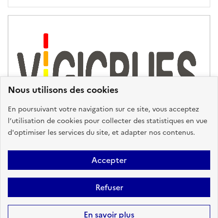
Nous utilisons des cookies
En poursuivant votre navigation sur ce site, vous acceptez
l’utilisation de cookies pour collecter des statistiques en vue
d'optimiser les services du site, et adapter nos contenus.
Plan du site
Accessibilité : partiellement conforme
Mentions
Accepter
Légales
Données personnelles
Gestion des cookies
FAQ
Refuser
Glossaire
BRGM
Sauf mention contraire, tous les contenus de ce site sont sous
licence
En savoir plus