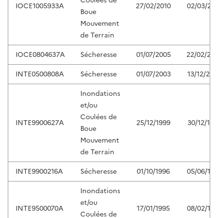
Coulées de
IOCE1005933A
27/02/2010
02/03/20
Boue
Mouvement
de Terrain
IOCE0804637A
Sécheresse
01/07/2005
22/02/20
INTE0500808A
Sécheresse
01/07/2003
13/12/200
Inondations
et/ou
Coulées de
INTE9900627A
25/12/1999
30/12/199
Boue
Mouvement
de Terrain
INTE9900216A
Sécheresse
01/10/1996
05/06/19
Inondations
et/ou
INTE9500070A
17/01/1995
08/02/19
Coulées de