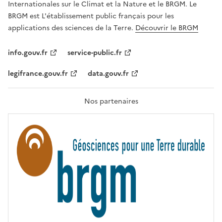
Internationales sur le Climat et la Nature et le BRGM. Le
É
G
BRGM est L'établissement public français pour les
A
applications des sciences de la Terre.
Découvrir le BRGM
L
I
T
info.gouv.fr
service-public.fr
É
,
legifrance.gouv.fr
data.gouv.fr
F
R
A
T
Nos partenaires
E
R
N
I
T
É