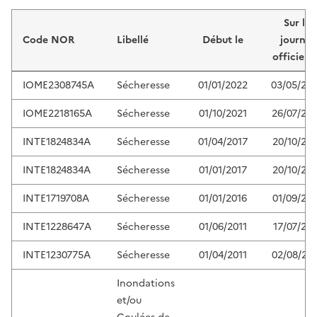
Liste de résultats
Sur le
Code NOR
Libellé
Début le
journal
officiel 
IOME2308745A
Sécheresse
01/01/2022
03/05/20
IOME2218165A
Sécheresse
01/10/2021
26/07/20
INTE1824834A
Sécheresse
01/04/2017
20/10/201
INTE1824834A
Sécheresse
01/01/2017
20/10/201
INTE1719708A
Sécheresse
01/01/2016
01/09/201
INTE1228647A
Sécheresse
01/06/2011
17/07/201
INTE1230775A
Sécheresse
01/04/2011
02/08/20
Inondations
et/ou