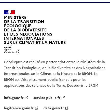
MINISTÈRE
DE LA TRANSITION
ÉCOLOGIQUE,
DE LA BIODIVERSITÉ
ET DES NÉGOCIATIONS
INTERNATIONALES
L
SUR LE CLIMAT ET LA NATURE
I
B
E
R
Géorisques est réalisé en partenariat entre le Ministère de la
T
É
Transition Écologique, de la Biodiversité et des Négociations
,
Internationales sur le Climat et la Nature et le BRGM. Le
É
G
BRGM est L'établissement public français pour les
A
applications des sciences de la Terre.
Découvrir le BRGM
L
I
T
info.gouv.fr
service-public.fr
É
,
legifrance.gouv.fr
data.gouv.fr
F