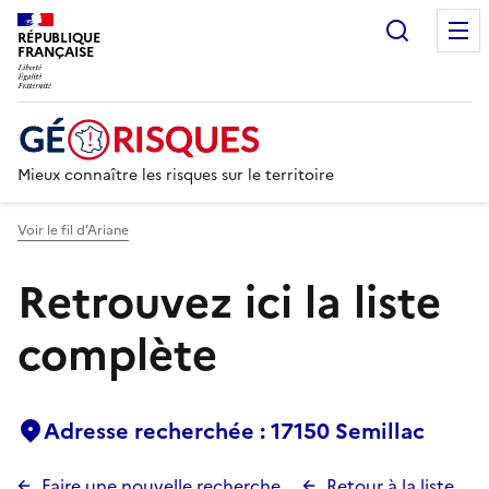
Recherc
RÉPUBLIQUE
FRANÇAISE
Mieux connaître les risques sur le territoire
Voir le fil d’Ariane
Retrouvez ici la liste
complète
Adresse recherchée : 17150 Semillac
Faire une nouvelle recherche
Retour à la liste