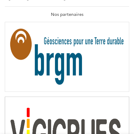
R
A
T
Nos partenaires
E
R
N
I
T
É