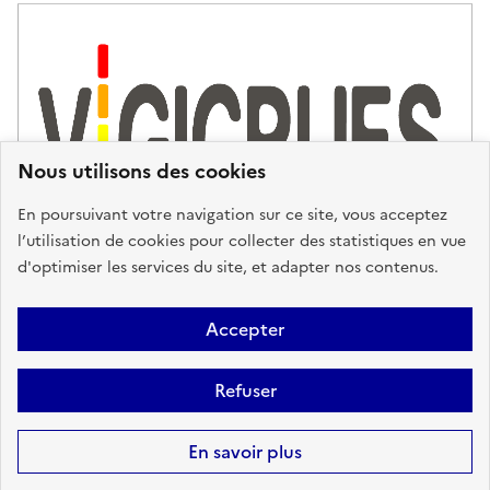
Nous utilisons des cookies
En poursuivant votre navigation sur ce site, vous acceptez
l’utilisation de cookies pour collecter des statistiques en vue
d'optimiser les services du site, et adapter nos contenus.
Plan du site
Accessibilité : partiellement conforme
Mentions
Accepter
Légales
Données personnelles
Gestion des cookies
FAQ
Refuser
Glossaire
BRGM
Sauf mention contraire, tous les contenus de ce site sont sous
licence
En savoir plus
etalab-2.0