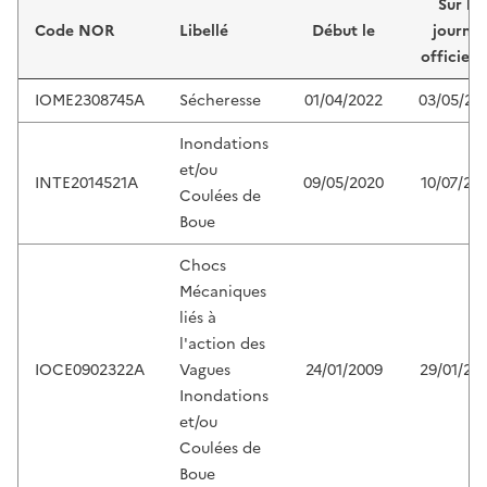
Sur le
Code NOR
Libellé
Début le
journal
officiel 
IOME2308745A
Sécheresse
01/04/2022
03/05/20
Inondations
et/ou
INTE2014521A
09/05/2020
10/07/20
Coulées de
Boue
Chocs
Mécaniques
liés à
l'action des
IOCE0902322A
Vagues
24/01/2009
29/01/20
Inondations
et/ou
Coulées de
Boue