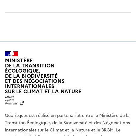
MINISTÈRE
DE LA TRANSITION
ÉCOLOGIQUE,
DE LA BIODIVERSITÉ
ET DES NÉGOCIATIONS
INTERNATIONALES
L
SUR LE CLIMAT ET LA NATURE
I
B
E
R
Géorisques est réalisé en partenariat entre le Ministère de la
T
É
Transition Écologique, de la Biodiversité et des Négociations
,
Internationales sur le Climat et la Nature et le BRGM. Le
É