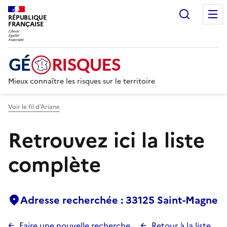
Recherc
RÉPUBLIQUE
FRANÇAISE
Mieux connaître les risques sur le territoire
Voir le fil d’Ariane
Retrouvez ici la liste
complète
Adresse recherchée : 33125 Saint-Magne
Faire une nouvelle recherche
Retour à la liste