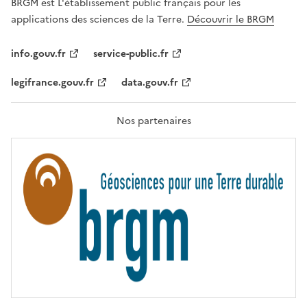
G
BRGM est L'établissement public français pour les
A
applications des sciences de la Terre.
Découvrir le BRGM
L
I
T
info.gouv.fr
service-public.fr
É
,
legifrance.gouv.fr
data.gouv.fr
F
R
A
T
Nos partenaires
E
R
N
I
T
É