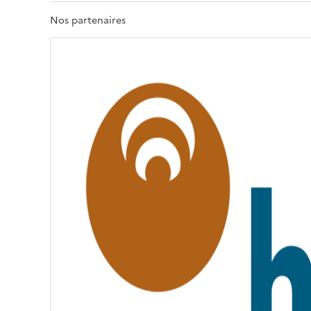
R
T
Nos partenaires
É
,
É
G
A
L
I
T
É
,
F
R
A
T
E
R
N
I
T
É