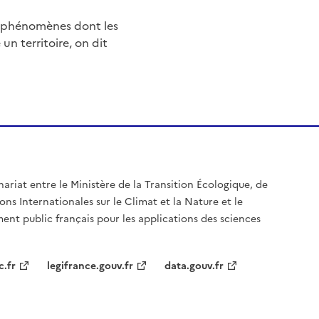
e phénomènes dont les
n territoire, on dit
nariat entre le Ministère de la Transition Écologique, de
ons Internationales sur le Climat et la Nature et le
ent public français pour les applications des sciences
c.fr
legifrance.gouv.fr
data.gouv.fr