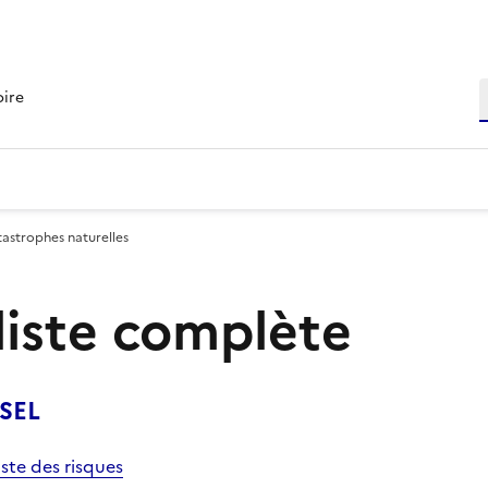
R
oire
tastrophes naturelles
 liste complète
SSEL
iste des risques