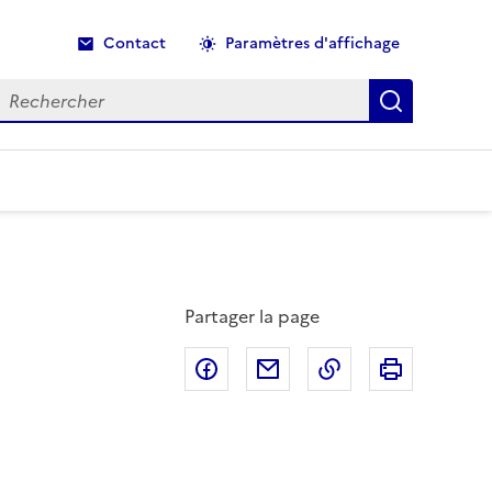
Contact
Paramètres d'affichage
echercher
Recherche
Partager la page
Partager sur Facebook
Partager par email
Copier dans le p
Imprimer