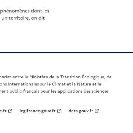
e phénomènes dont les
n territoire, on dit
nariat entre le Ministère de la Transition Écologique, de
ons Internationales sur le Climat et la Nature et le
ent public français pour les applications des sciences
c.fr
legifrance.gouv.fr
data.gouv.fr