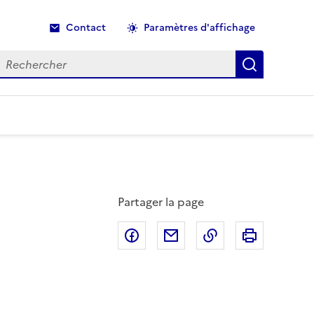
Contact
Paramètres d'affichage
echercher
Recherche
Partager la page
Partager sur Facebook
Partager par email
Copier dans le p
Imprimer