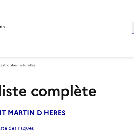
R
oire
tastrophes naturelles
 liste complète
AINT MARTIN D HERES
iste des risques