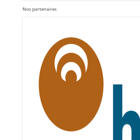
R
T
Nos partenaires
É
,
É
G
A
L
I
T
É
,
F
R
A
T
E
R
N
I
T
É