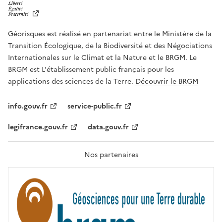
I
B
E
R
Géorisques est réalisé en partenariat entre le Ministère de la
T
É
Transition Écologique, de la Biodiversité et des Négociations
,
Internationales sur le Climat et la Nature et le BRGM. Le
É
G
BRGM est L'établissement public français pour les
A
applications des sciences de la Terre.
Découvrir le BRGM
L
I
T
info.gouv.fr
service-public.fr
É
,
legifrance.gouv.fr
data.gouv.fr
F
R
A
T
Nos partenaires
E
R
N
I
T
É