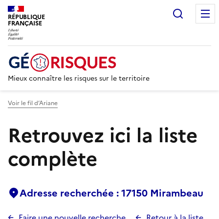
Recherc
RÉPUBLIQUE
FRANÇAISE
Mieux connaître les risques sur le territoire
Voir le fil d’Ariane
Retrouvez ici la liste
complète
Adresse recherchée : 17150 Mirambeau
Faire une nouvelle recherche
Retour à la liste