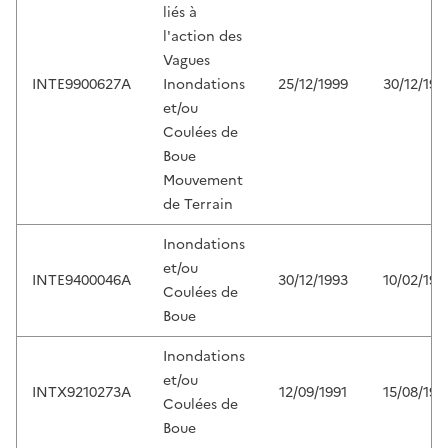
liés à
l'action des
Vagues
INTE9900627A
Inondations
25/12/1999
30/12/199
et/ou
Coulées de
Boue
Mouvement
de Terrain
Inondations
et/ou
INTE9400046A
30/12/1993
10/02/199
Coulées de
Boue
Inondations
et/ou
INTX9210273A
12/09/1991
15/08/199
Coulées de
Boue