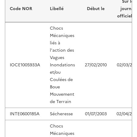
Sur le
Code NOR
Libellé
Début le
journal
officiel d
Chocs
Mécaniques
liés à
l'action des
Vagues
IOCE1005933A
Inondations
27/02/2010
02/03/201
et/ou
Coulées de
Boue
Mouvement
de Terrain
INTE0600185A
Sécheresse
01/07/2003
02/04/200
Chocs
Mécaniques