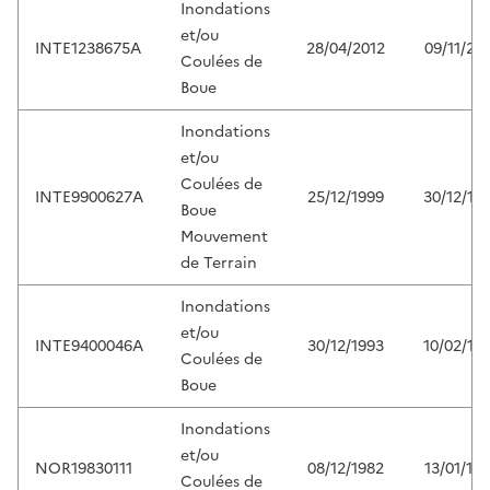
Inondations
et/ou
INTE1238675A
28/04/2012
09/11/20
Coulées de
Boue
Inondations
et/ou
Coulées de
INTE9900627A
25/12/1999
30/12/19
Boue
Mouvement
de Terrain
Inondations
et/ou
INTE9400046A
30/12/1993
10/02/19
Coulées de
Boue
Inondations
et/ou
NOR19830111
08/12/1982
13/01/19
Coulées de