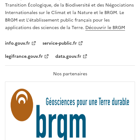
É
Transition Écologique, de la Biodiversité et des Négociations
,
Internationales sur le Climat et la Nature et le BRGM. Le
É
G
BRGM est L'établissement public français pour les
A
applications des sciences de la Terre.
Découvrir le BRGM
L
I
T
info.gouv.fr
service-public.fr
É
,
legifrance.gouv.fr
data.gouv.fr
F
R
A
T
Nos partenaires
E
R
N
I
T
É