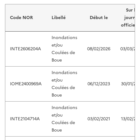
Liste de résultats
Sur le
Code NOR
Libellé
Début le
journal
officiel 
Inondations
et/ou
INTE2606204A
08/02/2026
03/03/20
Coulées de
Boue
Inondations
et/ou
IOME2400969A
06/12/2023
30/01/20
Coulées de
Boue
Inondations
et/ou
INTE2104714A
03/02/2021
13/02/20
Coulées de
Boue