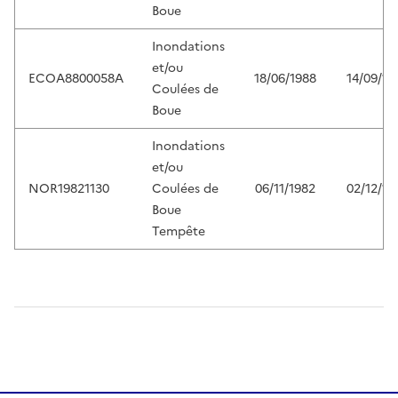
Boue
Inondations
et/ou
ECOA8800058A
18/06/1988
14/09/19
Coulées de
Boue
Inondations
et/ou
NOR19821130
Coulées de
06/11/1982
02/12/19
Boue
Tempête