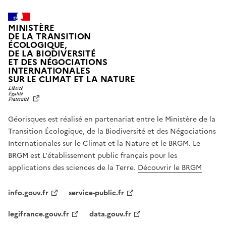
MINISTÈRE
DE LA TRANSITION
ÉCOLOGIQUE,
DE LA BIODIVERSITÉ
ET DES NÉGOCIATIONS
INTERNATIONALES
L
SUR LE CLIMAT ET LA NATURE
I
B
E
R
Géorisques est réalisé en partenariat entre le Ministère de la
T
É
Transition Écologique, de la Biodiversité et des Négociations
,
Internationales sur le Climat et la Nature et le BRGM. Le
É
G
BRGM est L'établissement public français pour les
A
applications des sciences de la Terre.
Découvrir le BRGM
L
I
T
info.gouv.fr
service-public.fr
É
,
legifrance.gouv.fr
data.gouv.fr
F
R