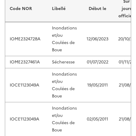
Sur le
Code NOR
Libellé
Début le
journa
officiel 
Inondations
et/ou
IOME2324728A
12/06/2023
20/10/20
Coulées de
Boue
IOME2327461A
Sécheresse
01/07/2022
01/11/20
Inondations
et/ou
IOCE1123049A
19/05/2011
21/08/20
Coulées de
Boue
Inondations
et/ou
IOCE1123049A
02/05/2011
21/08/20
Coulées de
Boue