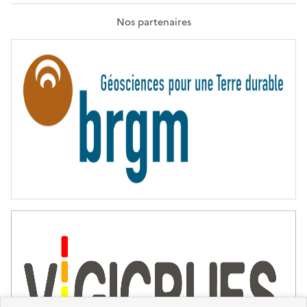
A
T
Nos partenaires
E
R
N
I
T
É