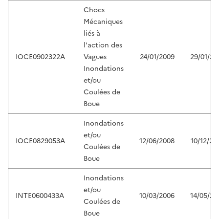
Chocs
Mécaniques
liés à
l'action des
IOCE0902322A
Vagues
24/01/2009
29/01/20
Inondations
et/ou
Coulées de
Boue
Inondations
et/ou
IOCE0829053A
12/06/2008
10/12/20
Coulées de
Boue
Inondations
et/ou
INTE0600433A
10/03/2006
14/05/20
Coulées de
Boue