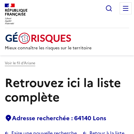
Recherc
RÉPUBLIQUE
FRANÇAISE
Mieux connaître les risques sur le territoire
Voir le fil d’Ariane
Retrouvez ici la liste
complète
Adresse recherchée : 64140 Lons
Faire une nouvelle recherche
Retour à la liste