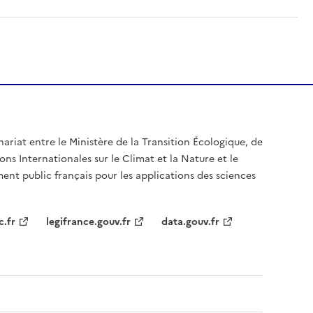
nariat entre le Ministère de la Transition Écologique, de
ons Internationales sur le Climat et la Nature et le
ent public français pour les applications des sciences
c.fr
legifrance.gouv.fr
data.gouv.fr