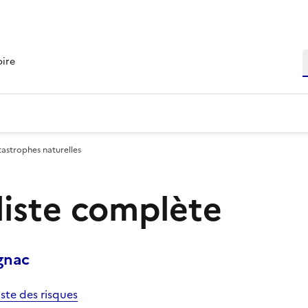
R
oire
tastrophes naturelles
 liste complète
gnac
iste des risques