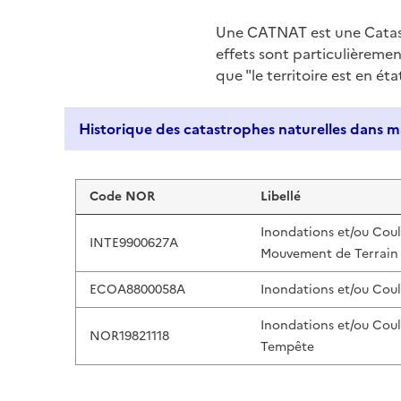
Une CATNAT est une Catas
effets sont particulièreme
que "le territoire est en ét
Liste de résultats
Code NOR
Libellé
Inondations et/ou Cou
INTE9900627A
Mouvement de Terrain
ECOA8800058A
Inondations et/ou Cou
Inondations et/ou Cou
NOR19821118
Tempête