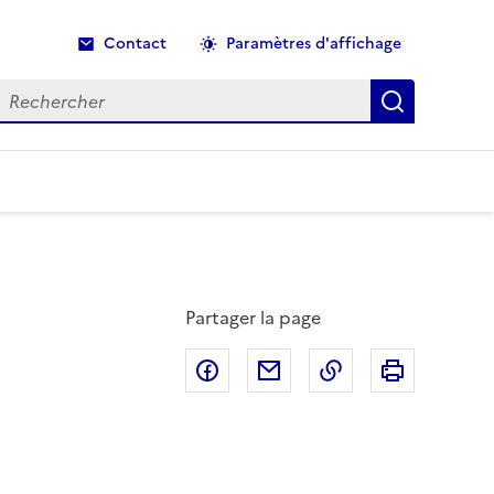
Contact
Paramètres d'affichage
echercher
Recherche
Partager la page
Partager sur Facebook
Partager par email
Copier dans le p
Imprimer