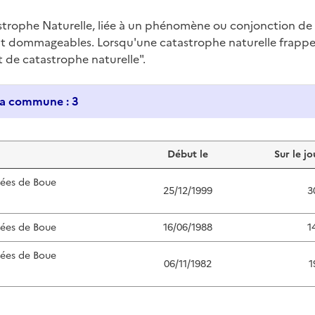
trophe Naturelle, liée à un phénomène ou conjonction d
nt dommageables. Lorsqu'une catastrophe naturelle frappe u
at de catastrophe naturelle".
Historique des catastrophes naturelles dans ma commune : 3
Début le
Sur le jo
lées de Boue
25/12/1999
3
lées de Boue
16/06/1988
1
lées de Boue
06/11/1982
1