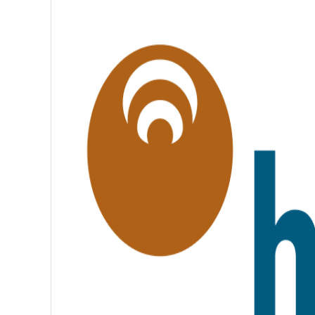
,
É
G
A
L
I
T
É
,
F
R
A
T
E
R
N
I
T
É