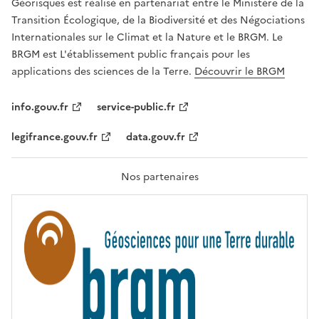
Géorisques est réalisé en partenariat entre le Ministère de la
T
É
Transition Écologique, de la Biodiversité et des Négociations
,
Internationales sur le Climat et la Nature et le BRGM. Le
É
G
BRGM est L'établissement public français pour les
A
applications des sciences de la Terre.
Découvrir le BRGM
L
I
T
info.gouv.fr
service-public.fr
É
,
legifrance.gouv.fr
data.gouv.fr
F
R
A
T
Nos partenaires
E
R
N
I
T
É