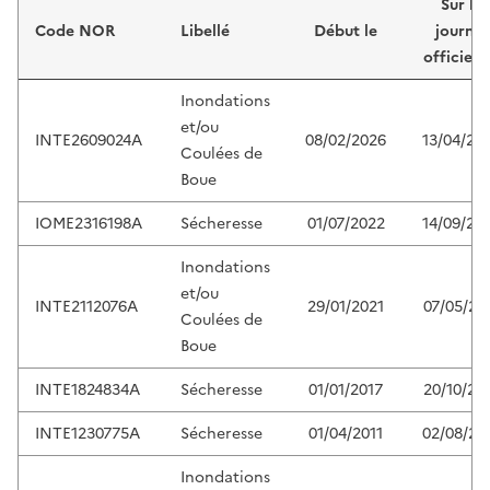
Sur le
Code NOR
Libellé
Début le
journal
officiel 
Inondations
et/ou
INTE2609024A
08/02/2026
13/04/20
Coulées de
Boue
IOME2316198A
Sécheresse
01/07/2022
14/09/20
Inondations
et/ou
INTE2112076A
29/01/2021
07/05/20
Coulées de
Boue
INTE1824834A
Sécheresse
01/01/2017
20/10/20
INTE1230775A
Sécheresse
01/04/2011
02/08/20
Inondations