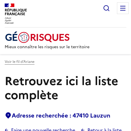
Recherc
RÉPUBLIQUE
FRANÇAISE
Mieux connaître les risques sur le territoire
Voir le fil d’Ariane
Retrouvez ici la liste
complète
Adresse recherchée : 47410 Lauzun
Faire une nouvelle recherche
Retour à la liste