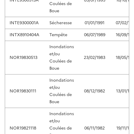
INTE9300513A
05/07/1993
10/10/19
Coulées de
Boue
INTE9300001A
Sécheresse
01/01/1991
07/02/19
INTX8910404A
Tempête
06/07/1989
16/09/19
Inondations
et/ou
NOR19830513
23/02/1983
18/05/19
Coulées de
Boue
Inondations
et/ou
NOR19830111
08/12/1982
13/01/19
Coulées de
Boue
Inondations
et/ou
NOR19821118
Coulées de
06/11/1982
19/11/19