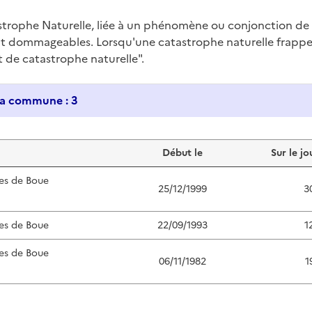
trophe Naturelle, liée à un phénomène ou conjonction d
nt dommageables. Lorsqu'une catastrophe naturelle frappe u
at de catastrophe naturelle".
Historique des catastrophes naturelles dans ma commune : 3
Début le
Sur le jo
es de Boue
25/12/1999
3
es de Boue
22/09/1993
1
es de Boue
06/11/1982
1