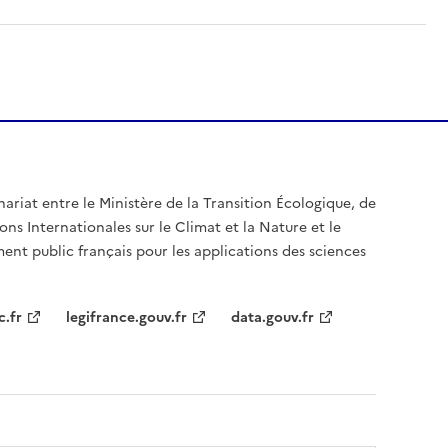
nariat entre le Ministère de la Transition Écologique, de
ons Internationales sur le Climat et la Nature et le
ent public français pour les applications des sciences
c.fr
legifrance.gouv.fr
data.gouv.fr