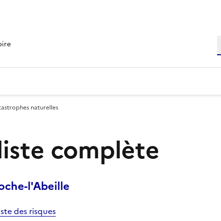
R
oire
tastrophes naturelles
 liste complète
che-l'Abeille
iste des risques