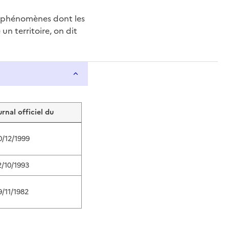
e phénomènes dont les
n territoire, on dit
urnal officiel du
0/12/1999
2/10/1993
9/11/1982