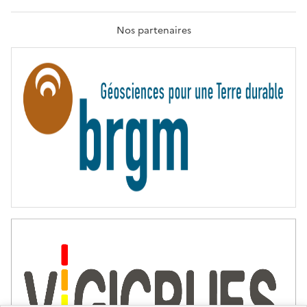
R
A
T
Nos partenaires
E
R
N
I
T
É