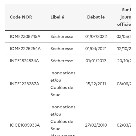
Liste de résultats
Sur le
Code NOR
Libellé
Début le
journal
officiel 
IOME2308745A
Sécheresse
01/07/2022
03/05/20
IOME2226254A
Sécheresse
01/04/2021
12/10/20
INTE1824834A
Sécheresse
01/01/2017
20/10/20
Inondations
et/ou
INTE1223287A
15/12/2011
08/06/20
Coulées de
Boue
Inondations
et/ou
Coulées de
IOCE1005933A
27/02/2010
02/03/20
Boue