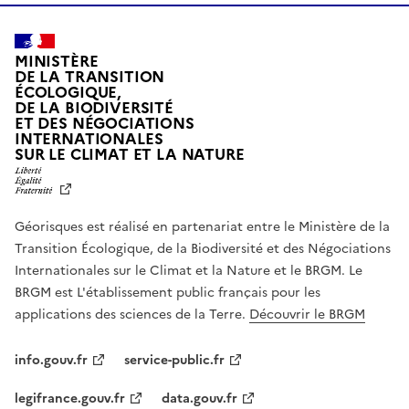
MINISTÈRE
DE LA TRANSITION
ÉCOLOGIQUE,
DE LA BIODIVERSITÉ
ET DES NÉGOCIATIONS
INTERNATIONALES
L
SUR LE CLIMAT ET LA NATURE
I
B
E
R
Géorisques est réalisé en partenariat entre le Ministère de la
T
É
Transition Écologique, de la Biodiversité et des Négociations
,
Internationales sur le Climat et la Nature et le BRGM. Le
É
G
BRGM est L'établissement public français pour les
A
applications des sciences de la Terre.
Découvrir le BRGM
L
I
T
info.gouv.fr
service-public.fr
É
,
legifrance.gouv.fr
data.gouv.fr
F