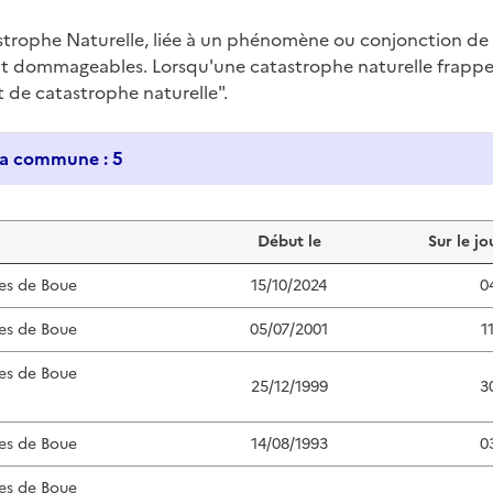
trophe Naturelle, liée à un phénomène ou conjonction d
nt dommageables. Lorsqu'une catastrophe naturelle frappe u
at de catastrophe naturelle".
Historique des catastrophes naturelles dans ma commune : 5
Début le
Sur le jo
es de Boue
15/10/2024
0
es de Boue
05/07/2001
1
es de Boue
25/12/1999
3
es de Boue
14/08/1993
0
es de Boue