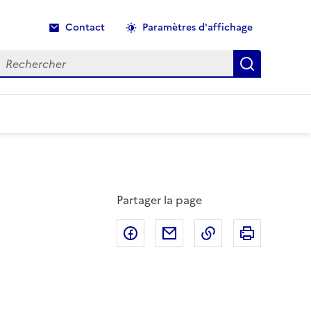
Contact
Paramètres d'affichage
echercher
Recherche
Partager la page
Partager sur Facebook
Partager par email
Copier dans le p
Imprimer