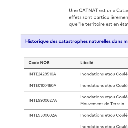
Une CATNAT est une Catas
effets sont particulièreme
que "le territoire est en ét
Liste de résultats
Code NOR
Libellé
INTE2428510A
Inondations et/ou Coulé
INTE0100460A
Inondations et/ou Coulé
Inondations et/ou Coulé
INTE9900627A
Mouvement de Terrain
INTE9300602A
Inondations et/ou Coulé
Inondations et/ou Coulé