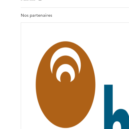
E
R
T
Nos partenaires
É
,
É
G
A
L
I
T
É
,
F
R
A
T
E
R
N
I