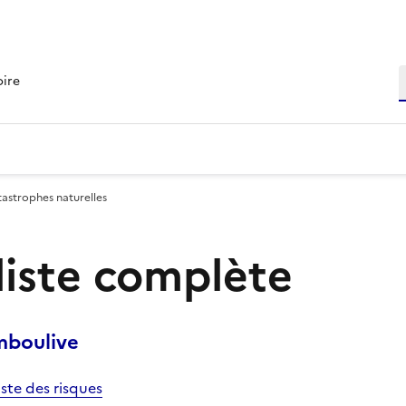
R
oire
tastrophes naturelles
 liste complète
mboulive
iste des risques