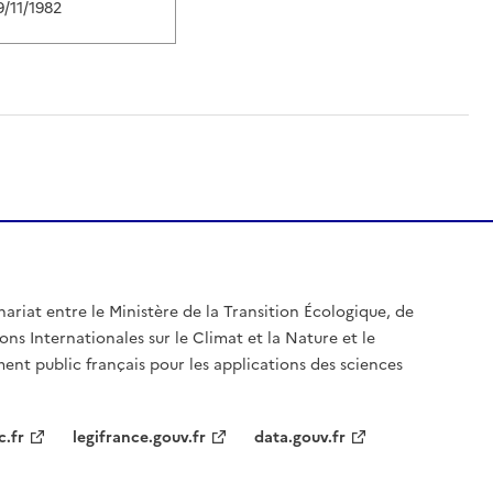
9/11/1982
nariat entre le Ministère de la Transition Écologique, de
ons Internationales sur le Climat et la Nature et le
ent public français pour les applications des sciences
c.fr
legifrance.gouv.fr
data.gouv.fr