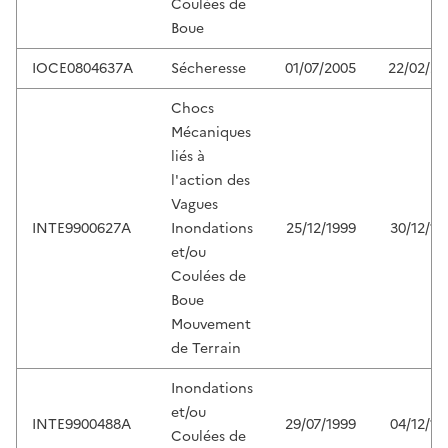
Coulées de
Boue
IOCE0804637A
Sécheresse
01/07/2005
22/02/20
Chocs
Mécaniques
liés à
l'action des
Vagues
INTE9900627A
Inondations
25/12/1999
30/12/19
et/ou
Coulées de
Boue
Mouvement
de Terrain
Inondations
et/ou
INTE9900488A
29/07/1999
04/12/19
Coulées de