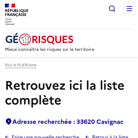
Recherc
RÉPUBLIQUE
FRANÇAISE
Mieux connaître les risques sur le territoire
Voir le fil d’Ariane
Retrouvez ici la liste
complète
Adresse recherchée : 33620 Cavignac
Faire une nouvelle recherche
Retour à la liste