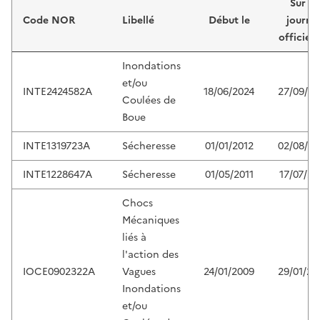
Sur le
Code NOR
Libellé
Début le
journa
officiel 
Inondations
et/ou
INTE2424582A
18/06/2024
27/09/20
Coulées de
Boue
INTE1319723A
Sécheresse
01/01/2012
02/08/20
INTE1228647A
Sécheresse
01/05/2011
17/07/20
Chocs
Mécaniques
liés à
l'action des
IOCE0902322A
Vagues
24/01/2009
29/01/20
Inondations
et/ou