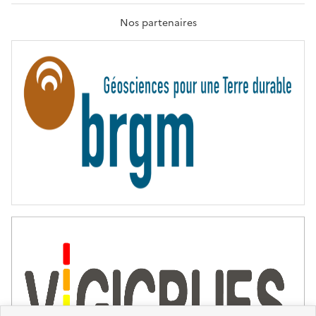
A
T
Nos partenaires
E
R
N
I
T
É