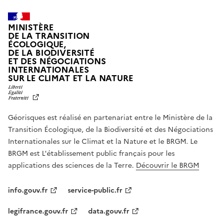
MINISTÈRE
DE LA TRANSITION
ÉCOLOGIQUE,
DE LA BIODIVERSITÉ
ET DES NÉGOCIATIONS
INTERNATIONALES
L
SUR LE CLIMAT ET LA NATURE
I
B
E
R
Géorisques est réalisé en partenariat entre le Ministère de la
T
É
Transition Écologique, de la Biodiversité et des Négociations
,
Internationales sur le Climat et la Nature et le BRGM. Le
É
G
BRGM est L'établissement public français pour les
A
applications des sciences de la Terre.
Découvrir le BRGM
L
I
T
info.gouv.fr
service-public.fr
É
,
legifrance.gouv.fr
data.gouv.fr
F
R