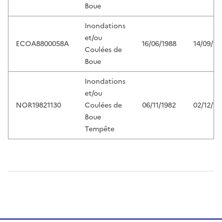
Boue
Inondations
et/ou
ECOA8800058A
16/06/1988
14/09/19
Coulées de
Boue
Inondations
et/ou
NOR19821130
Coulées de
06/11/1982
02/12/19
Boue
Tempête